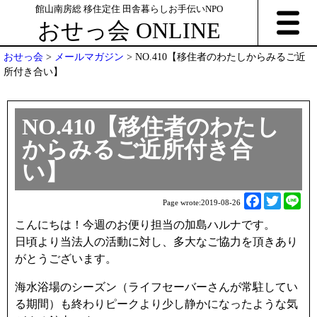
館山南房総 移住定住 田舎暮らしお手伝いNPO
おせっ会 ONLINE
おせっ会
>
メールマガジン
>
NO.410【移住者のわたしからみるご近
所付き合い】
NO.410【移住者のわたし
からみるご近所付き合
い】
F
T
L
Page wrote:
2019-08-26
a
w
i
こんにちは！今週のお便り担当の加島ハルナです。
c
i
n
日頃より当法人の活動に対し、多大なご協力を頂きあり
e
t
e
がとうございます。
b
t
o
e
海水浴場のシーズン（ライフセーバーさんが常駐してい
o
r
る期間）も終わりピークより少し静かになったような気