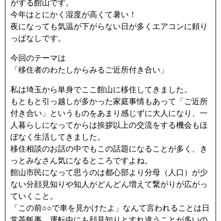
k
がする館山です。
今年はとにかく湿度が高くて暑い！
夜になっても気温が下がらない日が多くエアコンに頼り
っぱなしです。
今回のテーマは
「移住者のわたしからみるご近所付き合い」
私は埼玉から単身でここ館山に移住してきました。
もともと引っ越しが多かった家庭事情もあって「ご近所
付き合い」というものをあまり感じずに大人になり、一
人暮らしになってからは挨拶以上の交流をする機会もほ
ぼなく生活してきました。
移住相談のお話の中でもこの話題になることが多く、き
っとみなさん気になるところですよね。
館山市民になって思うのは都心部より分母（人口）が少
ない分顔見知りや知人がどんどん増えて繋がりが広がっ
ていくこと。
「この前○○で車を見かけたよ」なんて言われることは日
常茶飯事。運転中にも顔見知りとすれ違うことが多いの