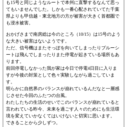
も15号と同じようなルートで本州に直撃するなんて思っ
てもいませんでした。しかも一番心配されていてた千葉
県よりも甲信越・東北地方の方が被害が大きく首都圏で
も浸水被害。
おかげさまで南房総は今のところ（10/15）は15号のよう
な大きい被害はないようです。
ただ、信号機はまたそっぽを向いてしまったりブルーシ
ートは飛んでしまったりまた停電が起きている場所もあ
ります。
前回停電しなかった我が家は今日で停電4日目に入りま
すが今後の対策として色々実験しながら過ごしていま
す。
明らかに自然界のバランスが崩れているんだなと一層感
じさせた今回のふたつの台風。
わたしたちの生活のせいでこのバランスが崩れていると
言われている昨今、未来を過ごす人々のためにも生活環
境を変えていかなくてはいけないと切実に思います。
できることから少しずつ。