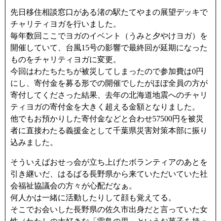
先日移住相談窓口がある渚の駅たてやまの展望デッキで
チャリティヨガを行いました。
毎年数回ここでヨガのイベント（うみと夕やけヨガ）を
開催していて、台風15号の影響で最終回が延期になった
ものをチャリティヨガに変更。
今回はわたちたちが被災してしまったので参加費は0円
にし、寄付金を募る形での開催でしたがほぼ全員の方が
寄付してくださった結果、去年の北海道地震へのチャリ
ティヨガの寄付金を大きく超える金額となりました。
他でもお預かりした寄付金などと合わせ57500円を被災
者に直接わたる義援金として千葉県災害対策本部に振り
込みました。
そういえばおせっ会が立ち上げたボランティアのあとを
引き継いだ、はるばる長野県から来ていただいていた社
会福祉協議会の方々が心配だなぁ。
何人かは一緒に活動したりして顔も覚えてる。
そこでお会いした長野県の佐久市出身だと言っていた女