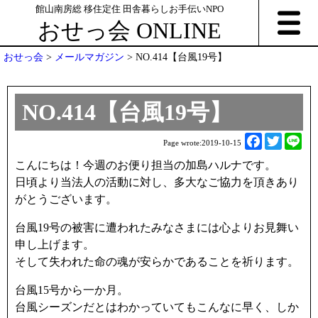
館山南房総 移住定住 田舎暮らしお手伝いNPO
おせっ会 ONLINE
おせっ会
>
メールマガジン
>
NO.414【台風19号】
NO.414【台風19号】
F
T
L
Page wrote:
2019-10-15
a
w
i
こんにちは！今週のお便り担当の加島ハルナです。
c
i
n
日頃より当法人の活動に対し、多大なご協力を頂きあり
e
t
e
がとうございます。
b
t
o
e
台風19号の被害に遭われたみなさまには心よりお見舞い
o
r
申し上げます。
k
そして失われた命の魂が安らかであることを祈ります。
台風15号から一か月。
台風シーズンだとはわかっていてもこんなに早く、しか