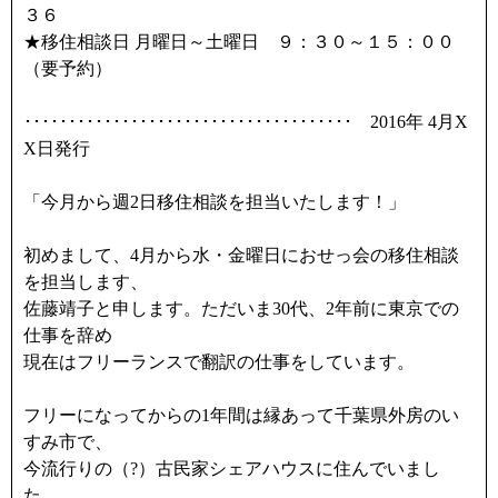
k
３６
★移住相談日 月曜日～土曜日 ９：３０～１５：００
（要予約）
･････････････････････････････････････ 2016年 4月X
X日発行
「今月から週2日移住相談を担当いたします！」
初めまして、4月から水・金曜日におせっ会の移住相談
を担当します、
佐藤靖子と申します。ただいま30代、2年前に東京での
仕事を辞め
現在はフリーランスで翻訳の仕事をしています。
フリーになってからの1年間は縁あって千葉県外房のい
すみ市で、
今流行りの（?）古民家シェアハウスに住んでいまし
た。