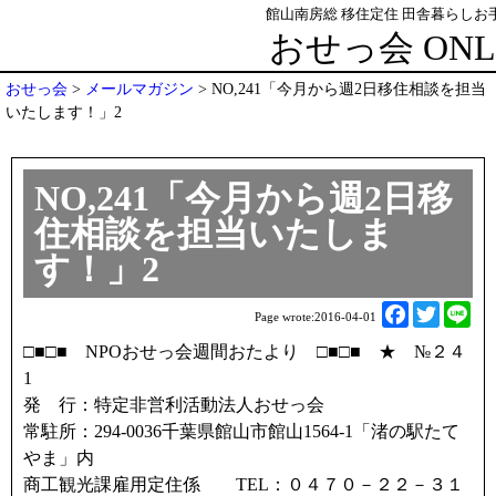
館山南房総 移住定住 田舎暮らしお手
おせっ会 ONL
おせっ会
>
メールマガジン
>
NO,241「今月から週2日移住相談を担当
いたします！」2
NO,241「今月から週2日移
住相談を担当いたしま
す！」2
F
T
L
Page wrote:
2016-04-01
a
w
i
□■□■ NPOおせっ会週間おたより □■□■ ★ №２４
c
i
n
1
e
t
e
発 行：特定非営利活動法人おせっ会
b
t
常駐所：294-0036千葉県館山市館山1564-1「渚の駅たて
o
e
やま」内
o
r
商工観光課雇用定住係 TEL：０４７０－２２－３１