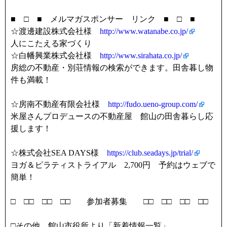
■ □ ■ メルマガスポンサー リンク ■ □ ■
☆渡邊建設株式会社様
http://www.watanabe.co.jp/
人にこたえる家づくり
☆白幡興業株式会社様
http://www.sirahata.co.jp/
房総の不動産・別荘情報の検索ができます。田舎暮し物
件も満載！
☆房南不動産有限会社様
http://fudo.ueno-group.com/
米屋さんプロデュースの不動産屋 館山の田舎暮らし応
援します！
☆株式会社SEA DAYS様
https://club.seadays.jp/trial/
ヨガ＆ピラティストライアル 2,700円 予約はウェブで
簡単！
□ □□ □□ □□ 参加者募集 □□ □□ □□ □□
□その他 館山市役所より「新着情報一覧」