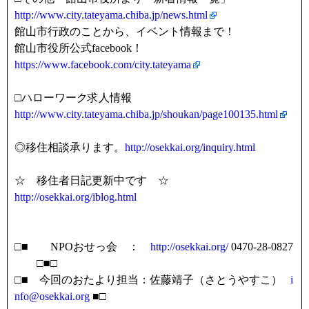
http://www.city.tateyama.chiba.jp/news.html
館山市行政のことから、イベント情報まで！
館山市役所公式facebook！
https://www.facebook.com/city.tateyama
□ハローワーク求人情報
http://www.city.tateyama.chiba.jp/shoukan/page100135.html
◎移住相談承ります。
http://osekkai.org/inquiry.html
☆ 移住者日記更新中です ☆
http://osekkai.org/iblog.html
□■ NPOおせっ会 ：
http://osekkai.org/
0470-28-0827
□■□
□■ 今回のおたより担当：佐藤靖子（さとうやすこ）
i
nfo@osekkai.org
■□