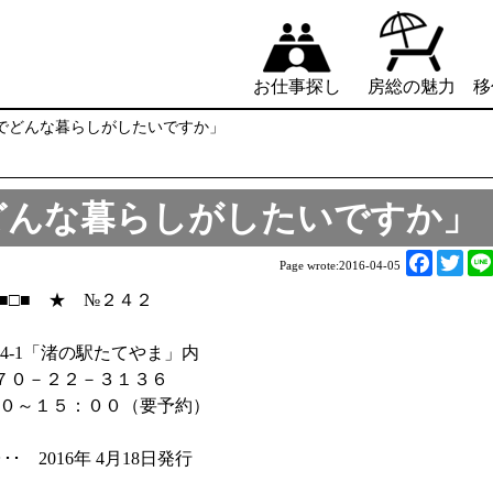
お仕事探し
房総の魅力
移
館山でどんな暮らしがしたいですか」
山でどんな暮らしがしたいですか」
F
T
Page wrote:
2016-04-05
a
w
□■□■ ★ №２４２
c
i
e
t
564-1「渚の駅たてやま」内
b
t
７０－２２－３１３６
o
e
３０～１５：００（要予約）
o
r
k
･･････ 2016年 4月18日発行