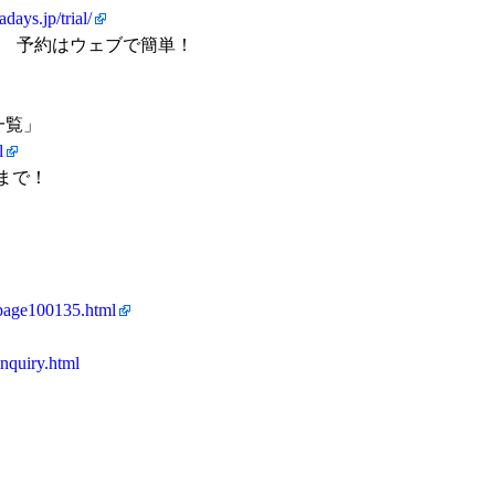
adays.jp/trial/
0円 予約はウェブで簡単！
一覧」
l
まで！
/page100135.html
inquiry.html