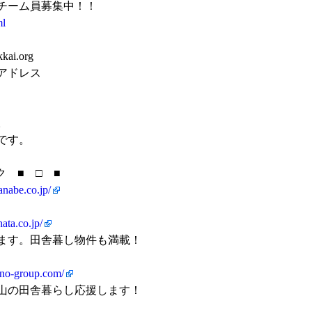
チーム員募集中！！
ml
i.org
アドレス
。
です。
 ■ □ ■
nabe.co.jp/
ata.co.jp/
ます。田舎暮し物件も満載！
ueno-group.com/
山の田舎暮らし応援します！