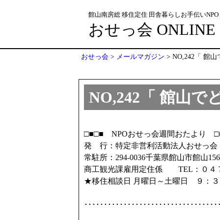
館山南房総 移住定住 田舎暮らしお手伝いNPO
おせっ会 ONLINE
おせっ会
>
メールマガジン
>
NO,242「 
NO,242「 館
□■□■ NPOおせっ会週間おたより 
発 行：特定非営利活動法人おせっ会
常駐所：294-0036千葉県館山市館山1
商工観光課雇用定住係 TEL：０４
★移住相談日 月曜日～土曜日 ９：
･･･････････････････････････････