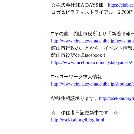
☆株式会社SEA DAYS様
https://club.se
ヨガ＆ピラティストライアル 2,70
□その他 館山市役所より「新着情報
http://www.city.tateyama.chiba.jp/news.htm
館山市行政のことから、イベント情報
館山市役所公式facebook！
https://www.facebook.com/city.tateyama
□ハローワーク求人情報
http://www.city.tateyama.chiba.jp/shoukan
◎移住相談承ります。
http://osekkai.org/
☆ 移住者日記更新中です ☆
http://osekkai.org/iblog.html