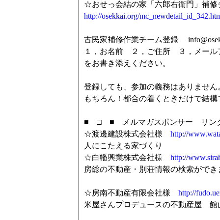
☆おせっ会結の家「六郎右衛門」補修
http://osekkai.org/mc_newdetail_id_342.ht
古民家補修作業チーム登録 info@osekka
１，お名前 ２，ご住所 ３，メール
をお書き添えください。
登録しても、参加の義務はありません
もちろん！都合の着くときだけで結構
■ □ ■ メルマガスポンサー リンク
☆渡邊建設株式会社様
http://www.wata
人にこたえる家づくり
☆白幡興業株式会社様
http://www.sirah
房総の不動産・別荘情報の検索ができ
☆房南不動産有限会社様
http://fudo.
米屋さんプロデュースの不動産屋 館