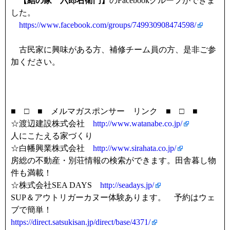
【結の家 六郎右衛門】
のFacebookグループができま
した。
https://www.facebook.com/groups/749930908474598/
古民家に興味がある方、補修チーム員の方、是非ご参
加ください。
■ □ ■ メルマガスポンサー リンク ■ □ ■
☆渡辺建設株式会社
http://www.watanabe.co.jp/
人にこたえる家づくり
☆白幡興業株式会社
http://www.sirahata.co.jp/
房総の不動産・別荘情報の検索ができます。田舎暮し物
件も満載！
☆株式会社SEA DAYS
http://seadays.jp/
SUP＆アウトリガーカヌー体験あります。 予約はウェ
ブで簡単！
https://direct.satsukisan.jp/direct/base/4371/