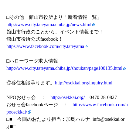
□その他 館山市役所より「新着情報一覧」
http://www.city.tateyama.chiba.jp/news.html
館山市行政のことから、イベント情報まで！
館山市役所公式facebook！
https://www.facebook.com/city.tateyama
□ハローワーク求人情報
http://www.city.tateyama.chiba.jp/shoukan/page100135.html
◎移住相談承ります。
http://osekkai.org/inquiry.html
NPOおせっ会 ：
http://osekkai.org/
0470-28-0827
おせっ会facebookページ ：
https://www.facebook.com/n
poosekkai/
□■ 今回のおたより担当：加島ハルナ info@osekkai.or
g ■□