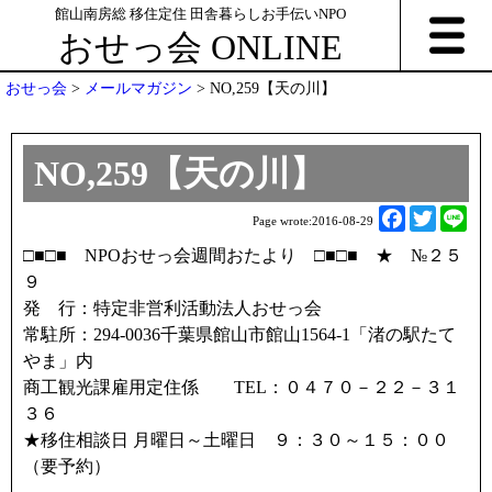
館山南房総 移住定住 田舎暮らしお手伝いNPO
おせっ会 ONLINE
おせっ会
>
メールマガジン
>
NO,259【天の川】
NO,259【天の川】
F
T
L
Page wrote:
2016-08-29
a
w
i
□■□■ NPOおせっ会週間おたより □■□■ ★ №２５
c
i
n
９
e
t
e
発 行：特定非営利活動法人おせっ会
b
t
常駐所：294-0036千葉県館山市館山1564-1「渚の駅たて
o
e
やま」内
o
r
商工観光課雇用定住係 TEL：０４７０－２２－３１
k
３６
★移住相談日 月曜日～土曜日 ９：３０～１５：００
（要予約）