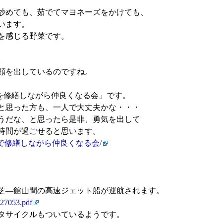
炒めても、茹でてマヨネーズをかけても、
います。
を感じる野菜です。
。
顔を出しているのですね。
家を修繕しながら仲良くなる会」です。
と思った方も、一人で大丈夫かな・・・
うだな、と思ったら是非、勇気を出して
時間が過ごせると思います。
m/古民家を皆で修繕しながら仲良くなる会/
の竹芝―館山間の高速ジェット船が運航されます。
0327053.pdf
ンタサイクルもついているようです。