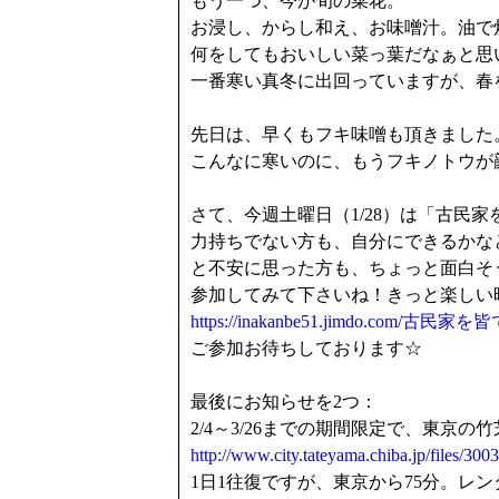
もう一つ、今が旬の菜花。
お浸し、からし和え、お味噌汁。油で
何をしてもおいしい菜っ葉だなぁと思
一番寒い真冬に出回っていますが、春
先日は、早くもフキ味噌も頂きました
こんなに寒いのに、もうフキノトウが
さて、今週土曜日（1/28）は「古民
力持ちでない方も、自分にできるかな
と不安に思った方も、ちょっと面白そ
参加してみて下さいね！きっと楽しい
https://inakanbe51.jimdo.co
ご参加お待ちしております☆
最後にお知らせを2つ：
2/4～3/26までの期間限定で、東京
http://www.city.tateyama.chiba.jp/files/30
1日1往復ですが、東京から75分。レ