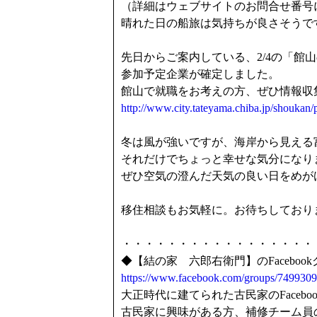
（詳細はウェブサイトのお問合せ番号
晴れた日の船旅は気持ちが良さそうで
先日からご案内している、2/4の「館
参加予定企業が確定しました。
館山で就職をお考えの方、ぜひ情報収
http://www.city.tateyama.chiba.jp/shoukan
冬は風が強いですが、海岸から見える
それだけでちょっと幸せな気分になり
ぜひ空気の澄んだ天気の良い日をめが
移住相談もお気軽に。お待ちしており
・・・・・・・・・・・・・・・・・
◆【結の家 六郎右衛門】のFacebo
https://www.facebook.com/groups/749930
大正時代に建てられた古民家のFacebo
古民家に興味がある方、補修チーム員