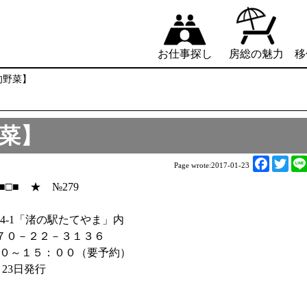
お仕事探し
房総の魅力
移
の旬野菜】
野菜】
F
T
Page wrote:
2017-01-23
a
w
□■ ★ №279
c
i
e
t
564-1「渚の駅たてやま」内
b
t
７０－２２－３１３６
o
e
３０～１５：００（要予約）
o
r
23日発行
k