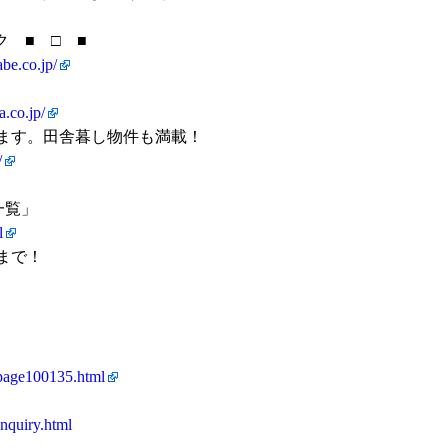
 ■ □ ■
be.co.jp/
a.co.jp/
ます。田舎暮し物件も満載！
/
一覧」
l
まで！
/page100135.html
inquiry.html