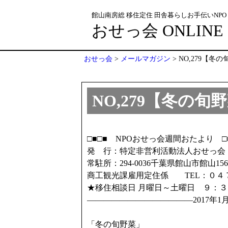
館山南房総 移住定住 田舎暮らしお手伝いNPO
おせっ会 ONLINE
おせっ会
>
メールマガジン
>
NO,279【冬
NO,279【冬の旬
□■□■ NPOおせっ会週間おたより □■
発 行：特定非営利活動法人おせっ会
常駐所：294-0036千葉県館山市館山1
商工観光課雇用定住係 TEL：０４
★移住相談日 月曜日～土曜日 ９：
—————————————2017年1月
「冬の旬野菜」