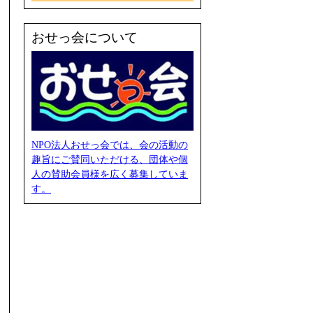
おせっ会について
NPO法人おせっ会では、会の活動の
趣旨にご賛同いただける、団体や個
人の賛助会員様を広く募集していま
す。