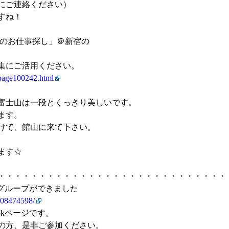
にご連絡ください）
すね！
山のお仕事探し」＠新宿の
集にご活用ください。
/page100242.html
富士山は一段とくっきり美しいです。
ます。
けて、館山に来て下さい。
ます☆
・・・・・・・・・・・・・・・・・・・・・・・・・・・・
okグループができました
908474598/
okページです。
の方、是非ご参加ください。