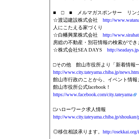
■ □ ■ メルマガスポンサー リンク
☆渡辺建設株式会社
http://www.watana
人にこたえる家づくり
☆白幡興業株式会社
http://www.sirahat
房総の不動産・別荘情報の検索ができ
☆株式会社SEA DAYS
http://seadays.jp
□その他 館山市役所より「新着情報
http://www.city.tateyama.chiba.jp/news.htm
館山市行政のことから、イベント情報
館山市役所公式facebook！
https://www.facebook.com/city.tateyama
□ハローワーク求人情報
http://www.city.tateyama.chiba.jp/shoukan
◎移住相談承ります。
http://osekkai.org/