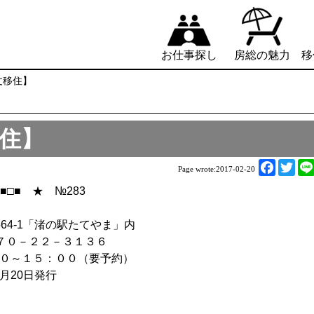
お仕事探し
房総の魅力
移
の丈移住】
移住】
F
T
Page wrote:
2017-02-20
a
w
■□■ ★ №283
c
i
e
t
564-1「渚の駅たてやま」内
b
t
７０－２２－３１３６
o
e
３０～１５：００（要予約）
o
r
月20日発行
k