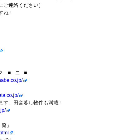
にご連絡ください）
すね！
 ■ □ ■
abe.co.jp/
ta.co.jp/
ます。田舎暮し物件も満載！
jp/
一覧」
html