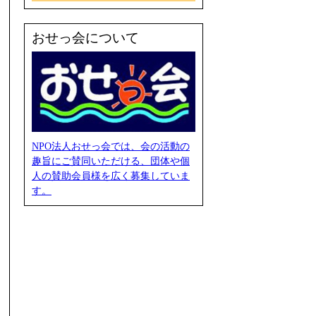
おせっ会について
NPO法人おせっ会では、会の活動の
趣旨にご賛同いただける、団体や個
人の賛助会員様を広く募集していま
す。