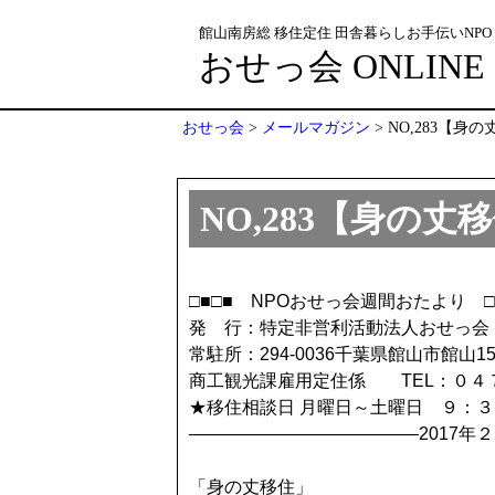
館山南房総 移住定住 田舎暮らしお手伝いNPO
おせっ会 ONLINE
おせっ会
>
メールマガジン
>
NO,283【身
NO,283【身の丈
□■□■ NPOおせっ会週間おたより □
発 行：特定非営利活動法人おせっ会
常駐所：294-0036千葉県館山市館山1
商工観光課雇用定住係 TEL：０４
★移住相談日 月曜日～土曜日 ９：
—————————————2017年２
「身の丈移住」