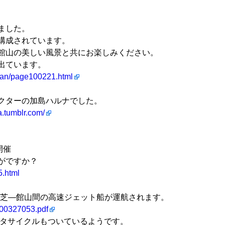
ました。
構成されています。
館山の美しい風景と共にお楽しみください。
出ています。
ukan/page100221.html
クターの加島ハルナでした。
a.tumblr.com/
開催
かがですか？
5.html
京の竹芝―館山間の高速ジェット船が運航されます。
/300327053.pdf
ンタサイクルもついているようです。