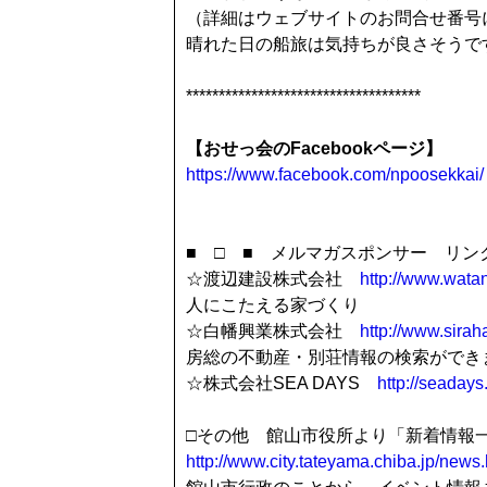
（詳細はウェブサイトのお問合せ番号
晴れた日の船旅は気持ちが良さそうで
************************************
【おせっ会
のFacebookページ】
https://www.facebook.com/npoosekkai/
■ □ ■ メルマガスポンサー リンク
☆渡辺建設株式会社
http://www.watan
人にこたえる家づくり
☆白幡興業株式会社
http://www.siraha
房総の不動産・別荘情報の検索ができ
☆株式会社SEA DAYS
http://seadays.
□その他 館山市役所より「新着情報
http://www.city.tateyama.chiba.jp/news.