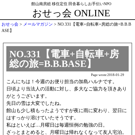
館山南房総 移住定住 田舎暮らしお手伝いNPO
おせっ会 ONLINE
おせっ会
>
メールマガジン
>
NO.331【電車+自転車+房総の旅=B.B.B
ASE】
NO.331【電車+自転車+房
総の旅=B.B.BASE】
Page wrote:
2018-01-29
こんにちは！今週のお便り担当の加島ハルナです。
日頃より当法人の活動に対し、多大なご協力を頂きあり
がとうございます。
先日の雪は大変でしたね。
館山も少し積もったようですが夜に雨に変わり、翌日に
はすっかり溶けていたそうです。
私はといえば…月曜日は毎週恒例の勉強の日。
ざっとまとめると、月曜日は帰れなくなって友人宅泊。