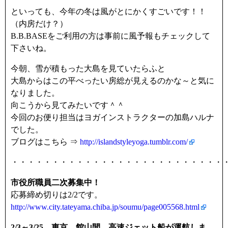
といっても、今年の冬は風がとにかくすごいです！！
（内房だけ？）
B.B.BASEをご利用の方は事前に風予報もチェックして
下さいね。
今朝、雪が積もった大島を見ていたらふと
大島からはこの平べったい房総が見えるのかな～と気に
なりました。
向こうから見てみたいです＾＾
今回のお便り担当はヨガインストラクターの加島ハルナ
でした。
ブログはこちら ⇒
http://islandstyleyoga.tumblr.com/
・・・・・・・・・・・・・・・・・・・・・・・・・・
市役所職員二次募集中！
応募締め切りは2/2です。
http://www.city.tateyama.chiba.jp/soumu/page005568.html
2/3～3/25 東京―館山間 高速ジェット船が運航しま