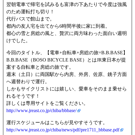
翌朝電車で帰宅を試みるも富津の下あたりで今度は強風
のため運転打ち切り！
代行バスで館山まで。
都内の友人宅を出てから6時間半後に家に到着。
都心の雪と房総の風と、贅沢に両方味わった面白い週明
けでした。
今回のタイトル、【電車+自転車+房総の旅=B.B.BASE】
B.B.BASE（BOSO BICYCLE BASE）とはJR東日本が提
案する自転車と房総の旅です。
週末（土日）に両国駅から内房、外房、佐原、銚子方面
へ週替わりで運行。
しかもサイクリストには嬉しい、愛車をそのまま乗せら
れるそうです！
詳しくは専用サイトをご覧ください。
http://www.jreast.co.jp/chiba/bbbase/
運行スケジュールはこちらが見やすそうです。
http://www.jreast.co.jp/chiba/news/pdf/pre1711_bbbase.pdf