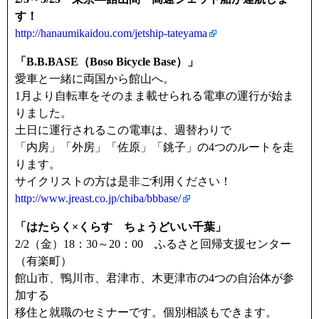
す！
http://hanaumikaidou.com/jetship-tateyama
「B.B.BASE（Boso Bicycle Base）」
愛車と一緒に両国から館山へ。
1月より自転車をそのまま載せられる電車の運行が始ま
りました。
土日に運行されるこの電車は、週替わりで
「内房」「外房」「佐原」「銚子」の4つのルートを走
ります。
サイクリストの方は是非ご利用ください！
http://www.jreast.co.jp/chiba/bbbase/
「はたらく×くらす ちょうどいい千葉」
2/2（金）18：30～20：00 ふるさと回帰支援センター
（有楽町）
館山市、鴨川市、君津市、木更津市の4つの自治体が参
加する
移住と就職のセミナーです。個別相談もできます。