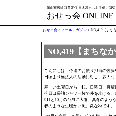
館山南房総 移住定住 田舎暮らしお手伝いNPO
おせっ会 ONLINE
おせっ会
>
メールマガジン
>
NO,419【ま
NO,419【まち
こんにちは！今週のお便り担当の佐藤
日頃より当法人の活動に対し、多大な
寒ーい土曜日から一転、日曜日、月曜
今日は長袖シャツ一枚で外を歩ける、
9月と10月の台風に大雨、真冬のよう
春のような生暖かい風。変な秋です。