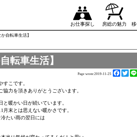
お仕事探し
房総の魅力
移
ちなか自転車生活】
なか自転車生活】
F
T
Page wrote:
2019-11-25
a
w
やすこです。
c
i
ご協力を頂きありがとうございます。
e
t
b
t
日と暖かい日が続いています。
o
e
11月末とは思えない暖かさです。
o
r
な冷たい雨の翌日には
k