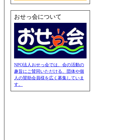
おせっ会について
NPO法人おせっ会では、会の活動の
趣旨にご賛同いただける、団体や個
人の賛助会員様を広く募集していま
す。