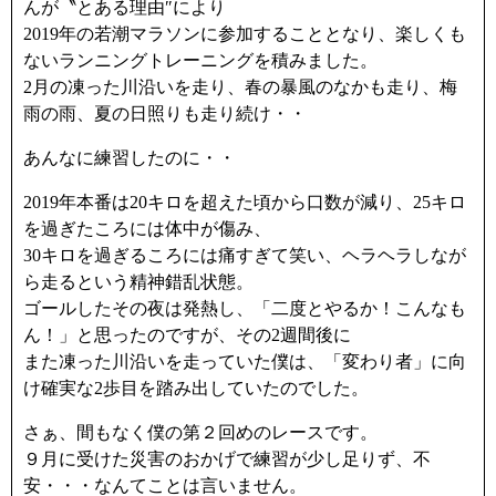
んが〝とある理由″により
2019年の若潮マラソンに参加することとなり、楽しくも
ないランニングトレーニングを積みました。
2月の凍った川沿いを走り、春の暴風のなかも走り、梅
雨の雨、夏の日照りも走り続け・・
あんなに練習したのに・・
2019年本番は20キロを超えた頃から口数が減り、25キロ
を過ぎたころには体中が傷み、
30キロを過ぎるころには痛すぎて笑い、ヘラヘラしなが
ら走るという精神錯乱状態。
ゴールしたその夜は発熱し、「二度とやるか！こんなも
ん！」と思ったのですが、その2週間後に
また凍った川沿いを走っていた僕は、「変わり者」に向
け確実な2歩目を踏み出していたのでした。
さぁ、間もなく僕の第２回めのレースです。
９月に受けた災害のおかげで練習が少し足りず、不
安・・・なんてことは言いません。