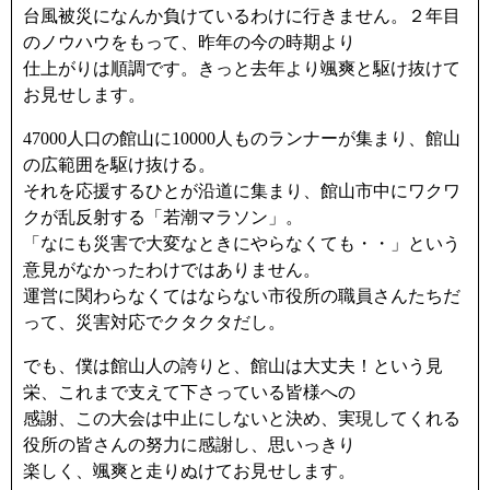
台風被災になんか負けているわけに行きません。２年目
のノウハウをもって、昨年の今の時期より
仕上がりは順調です。きっと去年より颯爽と駆け抜けて
お見せします。
47000人口の館山に10000人ものランナーが集まり、館山
の広範囲を駆け抜ける。
それを応援するひとが沿道に集まり、館山市中にワクワ
クが乱反射する「若潮マラソン」。
「なにも災害で大変なときにやらなくても・・」という
意見がなかったわけではありません。
運営に関わらなくてはならない市役所の職員さんたちだ
って、災害対応でクタクタだし。
でも、僕は館山人の誇りと、館山は大丈夫！という見
栄、これまで支えて下さっている皆様への
感謝、この大会は中止にしないと決め、実現してくれる
役所の皆さんの努力に感謝し、思いっきり
楽しく、颯爽と走りぬけてお見せします。