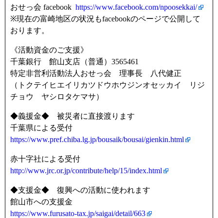
おせっ会 facebook
https://www.facebook.com/npoosekkai/
※現在の富崎地区の状況もfacebookのページで公開して
おります。
《活動資金のご支援》
千葉銀行 館山支店（普通）3565461
特定非営利活動法人おせっ会 理事長 八代健正
（トクテイヒエイリカツドウホウジンオセッカイ リジ
チョウ ヤシロタケマサ）
◆義援金◆ 被災者に直接渡ります
千葉県による受付
https://www.pref.chiba.lg.jp/bousaik/bousai/gienkin.html
赤十字社による受付
http://www.jrc.or.jp/contribute/help/15/index.html
◆支援金◆ 復興への活動に使われます
館山市への支援金
https://www.furusato-tax.jp/saigai/detail/663