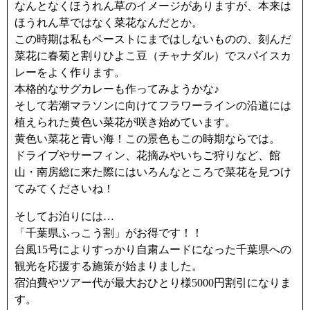
なんとなくほうれん草のイメージがありますが、本来は
ほうれん草ではなく菜花なんだとか。
この時期は私もペーストにまではしないものの、刻んだ
菜花に春菊と割りひよこ豆（チャナダル）でスパイスカ
レーをよく作ります。
本格的なサグカレーも作ってみようかな♪
そして若潮マラソンに向けてフラワーラインの沿道には
植えられた黄色い菜花が咲き始めています。
黄色い菜花と青い海！この景色もこの時期ならでは。
ドライブやサーフィン、花摘みやいちご狩りなど、館
山・南房総に来た際にはいろんなところで菜花を見つけ
てみてくださいね！
そしてお泊りには…
「千葉県ふっこう割」がお得です！！
台風15号によりすっかり自粛ムードになった千葉県への
観光を応援する施策が始まりました。
宿泊費やツアー代が最大おひとり様5000円割引になりま
す。