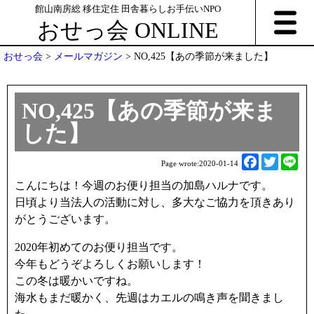
館山南房総 移住定住 田舎暮らしお手伝いNPO
おせっ会 ONLINE
おせっ会
>
メールマガジン
>
NO,425【あの季節が来ました】
NO,425【あの季節が来ま
した】
F
T
L
Page wrote:
2020-01-14
a
w
i
こんにちは！今週のお便り担当の加島ハルナです。
c
i
n
日頃より当法人の活動に対し、多大なご協力を頂きあり
e
t
e
がとうございます。
b
t
o
e
2020年初めてのお便り担当です。
o
r
今年もどうぞよろしくお願いします！
k
この冬は暖かいですね。
海水もまだ暖かく、先週はカエルの鳴き声を聞きまし