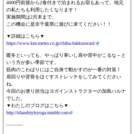
4000円前後から2食付きで泊まれるお宿もあって、地元
の私たちも利用したくなります！
実施期間は2月末まで。
この機会に是非千葉県に遊びに来てください！！
▼詳細はこちら▼
https://www.knt-metro.co.jp/chiba-fukkouwari/
暖冬といっても、やっぱり寒いし肩や背中がこるな～と
いう方が多い季節です。
筋肉のこわばりにはご自身で動かすのが一番の対策！
肩回りや背骨をほぐすストレッチをしてみてください
ね。
今回のお便り担当はヨガインストラクターの加島ハルナ
でした。
▼わたしのブログはこちら▼
http://islandstyleyoga.tumblr.com
———–