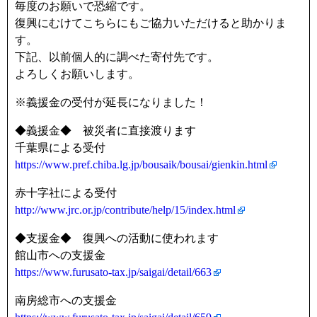
毎度のお願いで恐縮です。
復興にむけてこちらにもご協力いただけると助かりま
す。
下記、以前個人的に調べた寄付先です。
よろしくお願いします。
※義援金の受付が延長になりました！
◆義援金◆ 被災者に直接渡ります
千葉県による受付
https://www.pref.chiba.lg.jp/bousaik/bousai/gienkin.html
赤十字社による受付
http://www.jrc.or.jp/contribute/help/15/index.html
◆支援金◆ 復興への活動に使われます
館山市への支援金
https://www.furusato-tax.jp/saigai/detail/663
南房総市への支援金