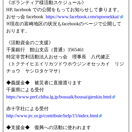
《ボランティア様活動スケジュール》
HP, facebook での公開をもってお知らせして参ります。
おせっ会 facebook
https://www.facebook.com/npoosekkai/
※現在の富崎地区の状況もfacebookのページで公開して
おります。
《活動資金のご支援》
千葉銀行 館山支店（普通）3565461
特定非営利活動法人おせっ会 理事長 八代健正
（トクテイヒエイリカツドウホウジンオセッカイ リジ
チョウ ヤシロタケマサ）
◆義援金◆ 被災者に直接渡ります
千葉県による受付
https://www.pref.chiba.lg.jp/bousaik/bousai/gienkin.html
赤十字社による受付
http://www.jrc.or.jp/contribute/help/15/index.html
◆支援金◆ 復興への活動に使われます