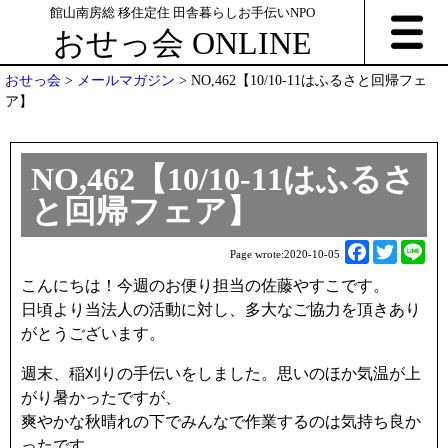
館山南房総 移住定住 田舎暮らしお手伝いNPO
おせっ会 ONLINE
おせっ会
>
メールマガジン
>
NO,462【10/10-11はふるさと回帰フェ
ア】
NO,462【10/10-11はふるさ
と回帰フェア】
F
T
L
Page wrote:
2020-10-05
a
w
i
こんにちは！今週のお便り担当の佐藤やすこです。
c
i
n
日頃より当法人の活動に対し、多大なご協力を頂きあり
e
t
e
がとうございます。
b
t
o
e
週末、稲刈りの手伝いをしました。思いのほか気温が上
o
r
がり暑かったですが、
k
爽やかな秋晴れの下でみんなで作業するのは気持ち良か
ったです。