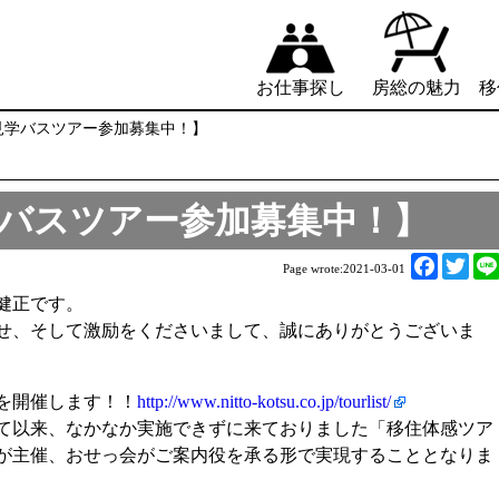
お仕事探し
房総の魅力
移
移住見学バスツアー参加募集中！】
見学バスツアー参加募集中！】
F
T
Page wrote:
2021-03-01
a
w
健正です。
c
i
せ、そして激励をくださいまして、誠にありがとうございま
e
t
b
t
o
e
を開催します！！
http://www.nitto-kotsu.co.jp/tourlist/
o
r
て以来、なかなか実施できずに来ておりました「移住体感ツア
k
が主催、おせっ会がご案内役を承る形で実現することとなりま