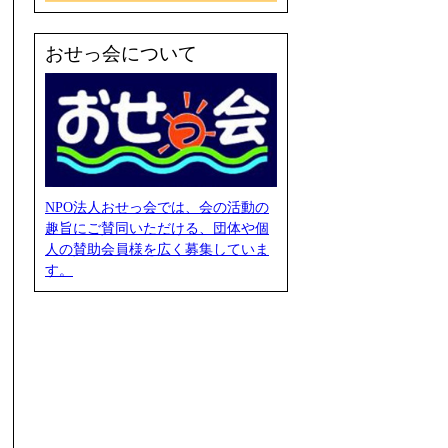
おせっ会について
NPO法人おせっ会では、会の活動の
趣旨にご賛同いただける、団体や個
人の賛助会員様を広く募集していま
す。