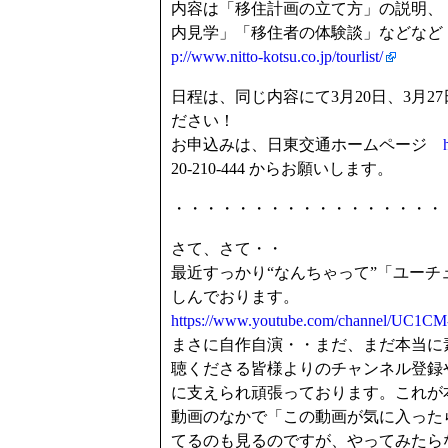
内容は「移住計画の立て方」の説明、
内見学」「移住者の体験談」などな
p://www.nitto-kotsu.co.jp/tourlist/
日程は、同じ内容にて3月20日、3月
ださい！
お申込みは、日東交通ホームページ
20-210-444 からお願いします。
・・・・・・・・・・・・・・・・・
さて、さて・・
最近すっかり“なんちゃって”「ユー
しんでおります。
https://www.youtube.com/channel/UC
まさに自作自演・・まだ、まだ本当に
聴くださる皆様よりのチャンネル登録
に支えられ頑張っております。これが
動画のなかで「この動画が気に入った
てるのも見るのですが、やってみたら