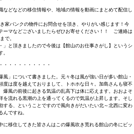
職などなどの移住情報や、地域の情報を動画にまとめて配信し
から空き家バンクの物件にお問合せを頂き、やりがい感じます！今
テーマなどございましたらぜひお寄せください！！ ご連絡は
まで。
・」と頂きましたので今後は【館山のお仕事さがし】というシ
す。
・・・・・・・・・・・
爆風」について書きました。元々冬は風が強い日が多い館山・
頻度は度を越えておりまして、トホホな日々。加島さんも寝不
、爆風の前後に起きる気温の乱高下は体に応えます。おおよそ
洋を流れる黒潮の上を通ってくるので気温が上昇します。そし
動する、ということですので風向きがだいたい北～北西に変わ
るんですね。
中に移住してきた皆さんはこの爆風吹き荒れる館山の冬にビッ