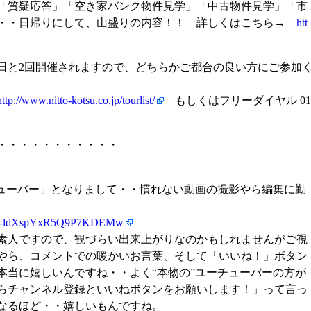
「質疑応答」「空き家バンク物件見学」「中古物件見学」「市
ど・・日帰りにして、山盛りの内容！！ 詳しくはこちら→
htt
27日と2回開催されますので、どちらかご都合の良い方にご参加
http://www.nitto-kotsu.co.jp/tourlist/
もしくはフリーダイヤル 01
・・・・・・・・・・・
チューバー」となりまして・・慣れない動画の撮影やら編集に勤
1CM-ldXspYxR5Q9P7KDEMw
素人ですので、観づらい出来上がりなのかもしれませんがご視
やら、コメントでの暖かいお言葉、そして「いいね！」ボタン
本当に嬉しいんですね・・よく“本物の”ユーチューバーの方が
らチャンネル登録といいねボタンをお願いします！」って言っ
なるほど・・嬉しいもんですね。