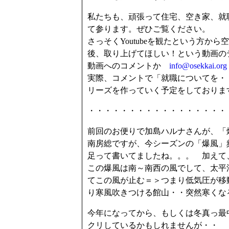
私たちも、頑張って住宅、空き家、就
て参ります。ぜひご覧ください。
さっそくYoutubeを観たという方
後、取り上げてほしい！という動画の
動画へのコメントか
info@osekkai.org
実際、コメントで「就職についてを・
リーズを作っていく予定をしておりま
・・・・・・・・・・・・・・・・・
前回のお便りで加島ハルナさんが、「
南房総ですが、今シーズンの「爆風」
足って書いてましたね。。。 加えて
この爆風は南～南西の風でして、太平
てこの風が止む＝＞つまり低気圧が移
り寒風吹きつける館山・・突然寒くな
今年になってから、もしくは冬真っ最
クリしているかもしれませんが・・