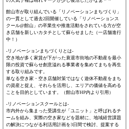
の天気予報は晴れマークが少し復活したかなぁ＾＾
館山市が取り組んでいる「リノベーションまちづくり」
の一貫として過去2回開催している「リノベーションス
クール@館山」の卒業生や推進活動をされている方が空
き店舗を新しいカタチとして蘇らせました（一店舗進行
中！）
-リノベーションまちづくりとは-
空き地が多く家賃が下がった衰退市街地の不動産を最小
限の投資で蘇らせ創意溢れる事業者を集めてまちを再生
する取り組みです。
単なる空き家・空き店舗対策ではなく遊休不動産をまち
の資産と捉え、それらを活用し、エリアの価値を高める
ことを目的としています。（館山市HP内より引用）
-リノベーションスクールとは-
市内外から集まった受講生が「ユニット」と呼ばれるチ
ームを組み、実際の空き家などを題材に、地域経営課題
の解決につながる利活用計画を3日間で検討、提案する