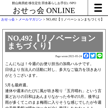
館山南房総 移住定住 田舎暮らしお手伝いNPO
おせっ会 ONLINE
おせっ会
>
メールマガジン
>
NO,492【リノベーションまちづくり】
NO,492【リノベーション
まちづくり】
F
T
L
Page wrote:
2021-05-24
a
w
i
こんにちは！今週のお便り担当の加島ハルナです。
c
i
n
日頃より当法人の活動に対し、多大なご協力を頂きあり
e
t
e
がとうございます。
b
t
o
e
5月も最終週。
o
r
連休や週末のたびに風が吹き殴り「五月晴れ」という言
k
葉どおりの日和はあんまりなかった今年の5月。後半は
雨が多くてこのまま梅雨に入りそうな感じでしたが今週