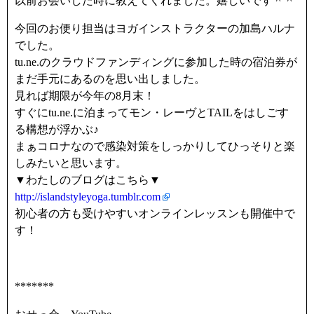
以前お会いした時に教えてくれました。嬉しいです＾＾
今回のお便り担当はヨガインストラクターの加島ハルナ
でした。
tu.ne.のクラウドファンディングに参加した時の宿泊券が
まだ手元にあるのを思い出しました。
見れば期限が今年の8月末！
すぐにtu.ne.に泊まってモン・レーヴとTAILをはしごす
る構想が浮かぶ♪
まぁコロナなので感染対策をしっかりしてひっそりと楽
しみたいと思います。
▼わたしのブログはこちら▼
http://islandstyleyoga.tumblr.com
初心者の方も受けやすいオンラインレッスンも開催中で
す！
*******