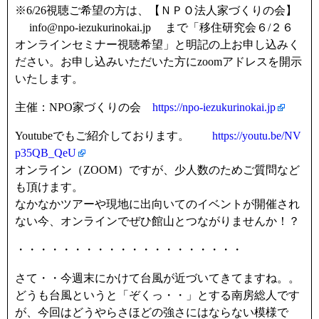
※6/26視聴ご希望の方は、【ＮＰＯ法人家づくりの会】
info@npo-iezukurinokai.jp まで「移住研究会６/２６
オンラインセミナー視聴希望」と明記の上お申し込みく
ださい。お申し込みいただいた方にzoomアドレスを開示
いたします。
主催：NPO家づくりの会
https://npo-iezukurinokai.jp
Youtubeでもご紹介しております。
https://youtu.be/NV
p35QB_QeU
オンライン（ZOOM）ですが、少人数のためご質問など
も頂けます。
なかなかツアーや現地に出向いてのイベントが開催され
ない今、オンラインでぜひ館山とつながりませんか！？
・・・・・・・・・・・・・・・・・・・・
さて・・今週末にかけて台風が近づいてきてますね。。
どうも台風というと「ぞくっ・・」とする南房総人です
が、今回はどうやらさほどの強さにはならない模様で