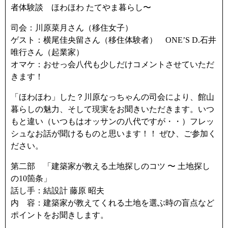
者体験談 ほわほわ たてやま暮らし〜
司会：川原菜月さん（移住女子）
ゲスト：横尾佳央留さん（移住体験者） ONE’S D.石井
唯行さん（起業家）
オマケ：おせっ会八代も少しだけコメントさせていただ
きます！
「ほわほわ」した？川原なっちゃんの司会により、館山
暮らしの魅力、そして現実をお聞きいただきます。いつ
もと違い（いつもはオッサンの八代ですが・・）フレッ
シュなお話が聞けるものと思います！！ ぜひ、ご参加く
ださい。
第二部 「建築家が教える土地探しのコツ 〜 土地探し
の10箇条」
話し手：結設計 藤原 昭夫
内 容：建築家が教えてくれる土地を選ぶ時の盲点など
ポイントをお聞きします。