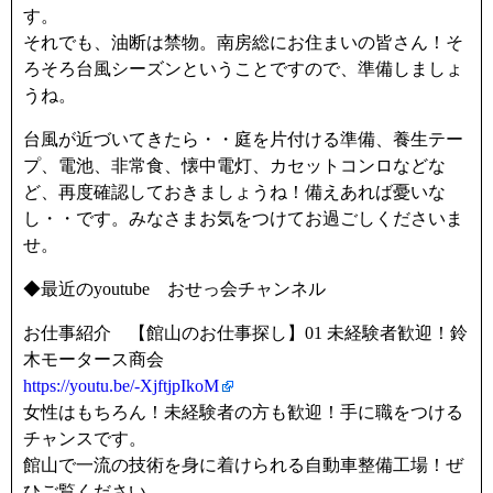
す。
それでも、油断は禁物。南房総にお住まいの皆さん！そ
ろそろ台風シーズンということですので、準備しましょ
うね。
台風が近づいてきたら・・庭を片付ける準備、養生テー
プ、電池、非常食、懐中電灯、カセットコンロなどな
ど、再度確認しておきましょうね！備えあれば憂いな
し・・です。みなさまお気をつけてお過ごしくださいま
せ。
◆最近のyoutube おせっ会チャンネル
お仕事紹介 【館山のお仕事探し】01 未経験者歓迎！鈴
木モータース商会
https://youtu.be/-XjftjpIkoM
女性はもちろん！未経験者の方も歓迎！手に職をつける
チャンスです。
館山で一流の技術を身に着けられる自動車整備工場！ぜ
ひご覧ください。