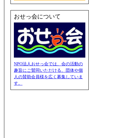
おせっ会について
NPO法人おせっ会では、会の活動の
趣旨にご賛同いただける、団体や個
人の賛助会員様を広く募集していま
す。