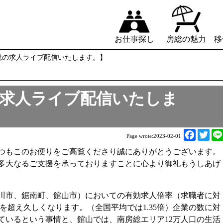
お仕事探し
房総の魅力
移
南房総の求人ライブ配信いたします。】
総の求人ライブ配信いたしま
F
T
Page wrote:
2023-02-01
a
w
つもこのお便りをご高覧くださり誠にありがとうございます。
c
i
多大なるご支援を承っておりますことに心より御礼もうしあげ
e
t
b
t
o
e
川市、鋸南町、館山市）においての有効求人倍率（求職者に対
o
r
倍を超え久しくなります。（全国平均では1.35倍）企業の数に対
k
ているという事情と、館山では、南房総エリア12万人口の生活