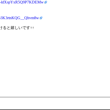
1CM-ldXspYxR5Q9P7KDEMw
4Ixp3K3rtnKQG__Qhvm8w
けると嬉しいです↑↑