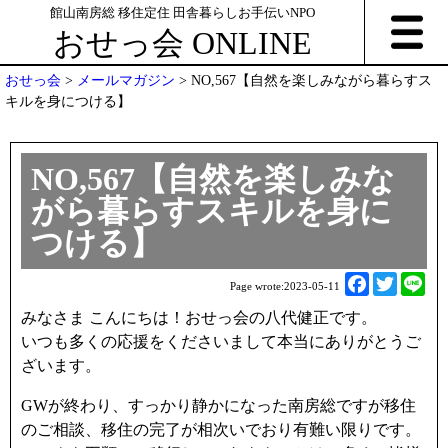
館山南房総 移住定住 田舎暮らしお手伝いNPO
おせっ会 ONLINE
おせっ会
>
メールマガジン
>
NO,567【自然を楽しみながら暮らすス
キルを身につける】
NO,567【自然を楽しみな
がら暮らすスキルを身に
つける】
F
T
L
Page wrote:
2023-05-11
a
w
i
みなさま こんにちは！おせっ会の八代健正です。
c
i
n
いつも多くの応援をくださいまして本当にありがとうご
e
t
e
ざいます。
b
t
o
e
GWが終わり、すっかり静かになった南房総ですが移住
o
r
のご相談、移住の完了が相次いでおり有難い限りです。