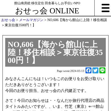
館山南房総 移住定住 田舎暮らしお手伝いNPO
おせっ会 ONLINE
おせっ会
>
メールマガジン
>
NO,606【海から館山に上陸！移住相談
＞東京往復3500円！】
NO,606【海から館山に上
陸！移住相談＞東京往復35
00円！】
F
T
L
Page wrote:
2024-03-13
a
w
i
みなさんこんにちは！いつもこのお便りをお受け取りい
c
i
n
ただきありがとうございます！
e
t
e
今回のお便り担当、おせっ会の八代健正です。
b
t
o
e
さて！今日のお知らせは・・なんだか旅行代理店の商品
o
r
タイトルみたいですが、、いま、竹芝（東京）⇐⇒館山