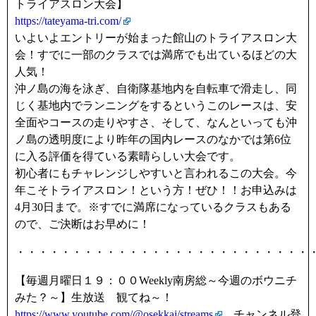
トライアスロン大会】
https://tateyama-tri.com/
いよいよエントリーが始まった館山のトライアスロン大
会！すでに一部のクラスでは満席でも出ているほどの大
人気！
沖ノ島の海を泳ぎ、自衛隊基地内を自転車で滑走し、同
じく基地内でランニングをするというこのレースは、安
全面やコースの走りやすさ、そして、なんといっても沖
ノ島の透明度により昨年の国内レースのなかでは第6位
に入る評価を得ている素晴らしい大会です。
初心者にもチャレンジしやすいと言われるこの大会。今
年こそトライアスロン！という方！ぜひ！！お申込みは
4月30日まで。※すでに満席になっているクラスもある
ので、ご決断はお早めに！
・・・・・・・・・・・・・・・・・・・・・・・・・・
【毎週月曜日１９：００Weekly南房総～今週のボウニチ
みた？～】生放送 観てね～！
https://www.youtube.com/@osekkai/streams
チャンネル登