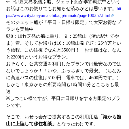
k
⇐⇒伊豆大島を結ぶ船、ジェット船が季節就航中という
お話はこのお便りでもお知らせ済みかとは思います。
htt
ps://www.city.tateyama.chiba.jp/minato/page100257.html
そのジェット船が「平日・日帰り限定」で大変お得なプ
ランを実施中！
朝8：10竹芝発の船に乗り、９：25館山（渚の駅たてや
ま）着。そしてお帰りは16：10館山発で17：25竹芝とい
う旅程。この往復でなんと3500円！！お子様はな、なん
と2200円というお得なプラン。
おそらく、公共交通を利用したプランでは最安なのでは
ないでしょうか！！いや、ぶっちぎりで最安。（ちなみ
に高速バスの往復は5100円 電車では、4600円です。）
しかも！東京からの所要時間も1時間15分とこちらも最
速！
※しつこい様ですが、平日に日帰りをする方限定のプラ
ンです。
そこで、おせっ会がご提案するこの利用用途
「海から館
山に上陸して移住相談」
となったわけです。