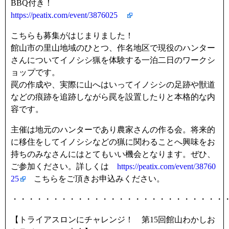
BBQ付き！
https://peatix.com/event/3876025
こちらも募集がはじまりました！
館山市の里山地域のひとつ、作名地区で現役のハンター
さんについてイノシシ猟を体験する一泊二日のワークシ
ョップです。
罠の作成や、実際に山へはいってイノシシの足跡や獣道
などの痕跡を追跡しながら罠を設置したりと本格的な内
容です。
主催は地元のハンターであり農家さんの作る会。将来的
に移住をしてイノシシなどの猟に関わることへ興味をお
持ちのみなさんにはとてもいい機会となります。ぜひ、
ご参加ください。詳しくは
https://peatix.com/event/38760
25
こちらをご頂きお申込みください。
・・・・・・・・・・・・・・・・・・・・・・・・・・
【トライアスロンにチャレンジ！ 第15回館山わかしお