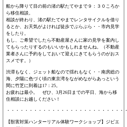
船から降りて目の前の渚の駅たてやまで９：３０ころか
ら移住相談。
相談が終わり、渚の駅たてやまでレンタサイクルを借り
るとか、お天気がよければ徒歩でぶらぶら・・市内見学
をしたり。
もし、ご希望でしたら不動産屋さんに家の見学を案内し
てもらったりするのもいいかもしれませんね。（不動産
業者さんに予約をしておいて迎えにきてもらうのがおス
スメです。）
渋滞もなく、ジェット船なので揺れもなく・・南房総の
海、夕陽に色づく頃の東京湾をながめながらあっという
間に竹芝に到着は17：25。
お疲れは最小。 ぜひ、3月26日までの平日、海から移
住相談にお越しください！
・・・・・・・・・・・・・・・・・・・・・・・・・・
【獣害対策ハンターリアル体験ワークショップ】ジビエ