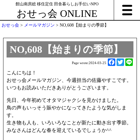
館山南房総 移住定住 田舎暮らしお手伝いNPO
おせっ会 ONLINE
おせっ会
>
メールマガジン
>
NO,608【始まりの季節】
NO,608【始まりの季節】
F
T
L
Page wrote:
2024-03-25
a
w
i
こんにちは！
c
i
n
おせっ会メールマガジン、今週担当の佐藤やすこです。
e
t
e
いつもお読みいただきありがとうございます。
b
t
o
e
先日、今年初めてオタマジャクシを見かけました。
o
r
鳥の声もいっそう賑やかになってきたような気がしま
k
す。
生き物も人も、いろいろなことが新たに動き出す季節。
みなさんはどんな春を迎えているでしょうか^^