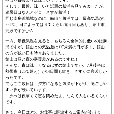
やはり都会よりは涼しいようです。
そして、最近、涼しいと話題の勝浦も見てみましたが、
猛暑日はなんとゼロ！さすが勝浦！
同じ南房総地域なのに、館山と勝浦では、最高気温が1
～2℃、日によっては４℃くらい違う日もあり、館山市、
完敗です(;^_^A
一方、最低気温を見ると、もちろん全体的に低いのは勝
浦ですが、館山との気温差は1℃未満の日が多く、館山
の方が低い日も時々ありました。
館山は昼と夜の寒暖差があるのですね！
そんな、夜は涼しくなるはずの館山ですが、7月後半は
熱帯夜（25℃越え）が14日間も続き、さすがに寝苦しか
ったです。
でもここ数日は、夕方になると気温が下がり、過ごしや
すい夜が続いています。
「夕べは夜寒くて窓を閉めたよ」なんて人もいるくらい
です。
さて、今日は3つ、お仕事に関連するご案内がありま