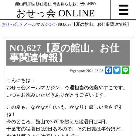
館山南房総 移住定住 田舎暮らしお手伝いNPO
おせっ会 ONLINE
おせっ会
>
メールマガジン
>
NO,627【夏の館山。お仕事関連情報】
NO,627【夏の館山。お仕
事関連情報】
F
T
L
Page wrote:
2024-08-05
a
w
i
こんにちは！
c
i
n
おせっ会メールマガジン、今週担当の佐藤やすこです。
e
t
e
いつもお読みいただきありがとうございます。
b
t
o
e
この夏も、なかなか（いえ、かなり）厳しい暑さです
o
r
ね！
k
今のところ、館山で35℃を超えた猛暑日は4日。
千葉市の猛暑日は9日あるので、その日数は半分ほど。