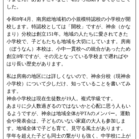
した。
令和8年4月、南房総地域初の小規模特認校の小学校が開
校します。特認校としては「開校」ですが、神余（かな
まり）分校は創立151年。地域の人たちに愛されてきた
小学校で、子どもたちも地域を大切にしています。房南
（ぼうなん）本校は、小中一貫校への統合があったため
創立8年ですが、その元となっている学校まで遡ればや
はり長い歴史があります。
私は房南の地区には詳しくないので、神余分校（現神余
小学校）について少しだけ、知っていることを書いてみ
ます。
神余小学校は現在生徒数が19人。複式学級です。
あまりに少人数過ぎるのではないかと心配に思う人もい
るようですが、神余は地域全体がPTAのメンバー。運動
会や発表会は、子どものいない家庭の大人も参加しま
す。地域全体で子ども育て、見守る風土があります。
学年を超えた子ども同士の繋がりも強く、中学校に上が