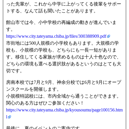
った先輩が、これから中学に上がってくる後輩をサポー
トする、なんて話も聞いたことがあります。
館山市では今、小中学校の再編成の動きが進んでいま
す。
https://www.city.tateyama.chiba.jp/files/300388909.pdf
市街地には500人規模の小学校もあります。大規模の学
校も、小規模の学校も、どちらにも一長一短がありま
す。移住してくる家族が求めるものは十人十色なので、
どちらの環境も選べる選択肢があるというのはとても大
切です。
房南本校では7月と9月、神余分校では6月と9月にオープ
ンスクールを開催します。
小規模特認校には、市内全域から通うことができます。
関心のある方はぜひご参加ください！
https://www.city.tateyama.chiba.jp/kyousoumu/page100156.htm
l
最後に、夏のイベントのご案内です。