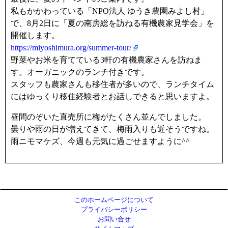
私もかかわっている「NPO法人 ゆうき農園みよし村」
で、8月2日に「夏の南房総を訪ねる有機農家見学会」を
開催します。
https://miyoshimura.org/summer-tour/
野菜やお米を育てている3軒の有機農家さんを訪ねま
す。オーガニックのランチ付きです。
スタッフも農家さんも移住者が多いので、ランチタイム
にはゆっくり移住経験者とお話しできると思いますよ。
昼間のぞいた直売所に梅がたくさん並んでしました。
曇りや雨の日が増えてきて、梅雨入りも近そうですね。
雨ニモマケズ、今週も元気に過ごせますように^^
このホームページについて
プライバシーポリシー
お問い合せ