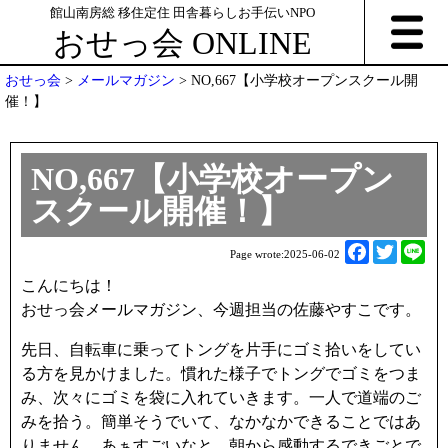
館山南房総 移住定住 田舎暮らしお手伝いNPO
おせっ会 ONLINE
おせっ会
>
メールマガジン
>
NO,667【小学校オープンスクール開
催！】
NO,667【小学校オープン
スクール開催！】
F
T
L
Page wrote:
2025-06-02
a
w
i
こんにちは！
c
i
n
おせっ会メールマガジン、今週担当の佐藤やすこです。
e
t
e
b
t
先日、自転車に乗ってトングを片手にゴミ拾いをしてい
o
e
る方を見かけました。慣れた様子でトングでゴミをつま
o
r
み、次々にゴミを袋に入れていきます。一人で道端のご
k
みを拾う。簡単そうでいて、なかなかできることではあ
りません。あぁすごいなと、朝から感動するできごとで