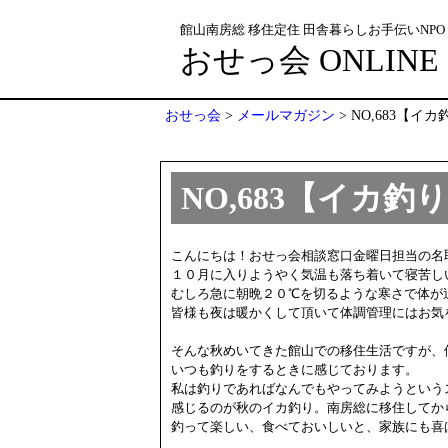
館山南房総 移住定住 田舎暮らしお手伝いNPO
おせっ会 ONLINE
おせっ会
>
メールマガジン
>
NO,683【イ
NO,683【イカ
こんにちは！おせっ会相談窓口金曜日担当の名取
１０月に入りようやく気温も落ち着いて寝苦しい
むしろ急に朝晩２０℃を切るような寒さで体が
皆様も夜は暖かくして頂いて体調管理にはお気を
そんな秋めいてきた館山での移住生活ですが、
いつも釣りをするときに感じております。

私は釣りであればなんでもやってみようという
感じるのが秋のイカ釣り。南房総に移住してか
釣って楽しい、食べておいしいと、家族にも喜