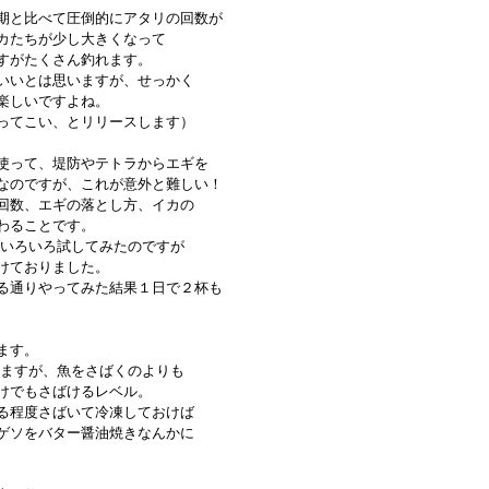
期と比べて圧倒的にアタリの回数が

カたちが少し大きくなって

すがたくさん釣れます。

いいとは思いますが、せっかく

しいですよね。

ってこい、とリリースします）

使って、堤防やテトラからエギを

なのですが、これが意外と難しい！

回数、エギの落とし方、イカの

ることです。

でいろいろ試してみたのですが

ておりました。

る通りやってみた結果１日で２杯も

す。

りますが、魚をさばくのよりも

けでもさばけるレベル。

る程度さばいて冷凍しておけば

ゲソをバター醤油焼きなんかに
