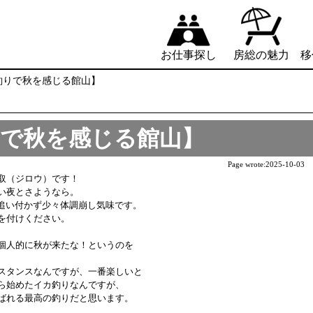
お仕事探し
房総の魅力
移
カ釣りで秋を感じる館山】
釣りで秋を感じる館山】
Page wrote:
2025-10-03
（ジロウ）です！

夜とさようなら。

追い付かず少々体調崩し気味です。

付けください。

個人的に秋が来たな！というのを

スタンスなんですが、一番楽しいと

ら始めたイカ釣りなんですが、

ばれる最高の釣りだと思います。
