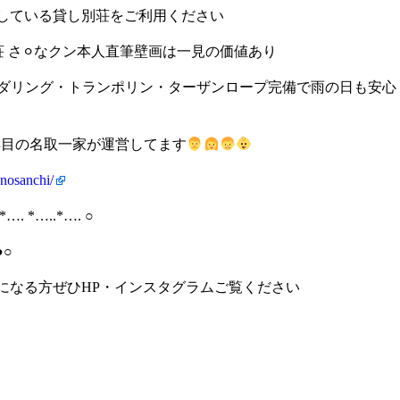
している貸し別荘をご利用ください
 さ⚪︎なクン本人直筆壁画は一見の価値あり
ダリング・トランポリン・ターザンロープ完備で雨の日も安心
年目の名取一家が運営してます
nosanchi/
*…. *…..*…. ○
○
になる方ぜひHP・インスタグラムご覧ください