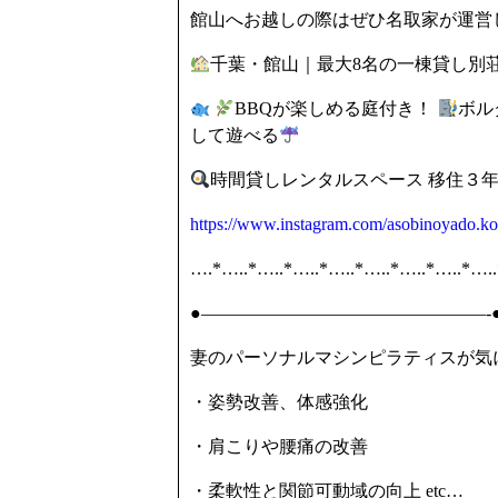
館山へお越しの際はぜひ名取家が運営
千葉・館山｜最大8名の一棟貸し別荘
BBQが楽しめる庭付き！
ボル
して遊べる
時間貸しレンタルスペース 移住３
https://www.instagram.com/asobinoyado.ko
….*…..*…..*…..*…..*…..*…..*…..*…..
●————————————————-●
妻のパーソナルマシンピラティスが気
・姿勢改善、体感強化
・肩こりや腰痛の改善
・柔軟性と関節可動域の向上 etc…