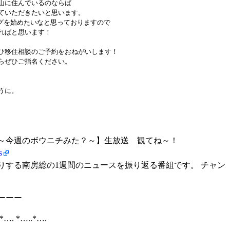
山に住んでいるのならば

ていただきたいと思います。

グを始めたいなと思っておりますので

ばと思います！

ひ移住相談のご予約をおねがいします！

ぜひご指名ください。 

に。 

房総～今週のボウニチみた？～】生放送 観てね～！
s
りする南房総の1週間のニュースを振り返る番組です。 チャン
ーーー
.*…. *…..*….