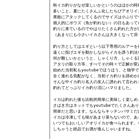
秋イカ釣りがなぜ楽しいかというのはほかの時
多いこと。夏にたくさんふ化したちびアオリイ
果敢にアタックしてくるのでサイズは小ぶりで
個人的にボウズ（魚が釣れない）の日もあって
釣りに来ているのでやはりたくさん釣れた方が楽
（あまりにも小さいイカさんは大きくなって戻
釣り方としてはエギという以下専用のルアーを
遠くに投げエギを動かしながらイカを誘う釣法
何が難しいかというと、しゃくり方、しゃくる
アタリの取り方等、すべてその時々で正解が変わ
始めた当初私もyoutubeでほうほう、と独学
全く連れる気配がなく、当初イカ釣りを諦めかけ
そんな中イカ釣り名人の友人に誘われて言われ
釣れてどっぷりイカ釣り沼にハマりました。

イカは釣れた後も比較的簡単に美味しく楽しめま
さばき方はネットでもyoutubeでたくさんあ
簡単だと思います。なんならキッチンバサミだ
イカは冷凍しても味があまり落ちないので、あ
いつでもおいしいアオリイカが食べられます。
しちゃうと絶品でお酒が進んじゃいますね。
