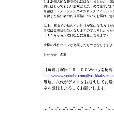
とまあ個人的な趣味の話にはなりましたが、館
釣りはとっても良い趣味だと思うので是非試し
今後はSUPフィッシングやカヤックフィッシン
今後また移住者の釣り事情についてお届けできれ
以上、館山での秋のイカ釣りが気になる方はぜ
名取は金曜日担当となりますのでよろしかったら
（１１月から火曜日担当に変更となります）

皆様の移住ライフが充実したものとなりますよう
おせっ会　名取

ーーーーーーーーーーーーーーーーーーーー
【毎週月曜日１９：００Weekly南
https://www.youtube.com/@osekkai/stream
毎週、八代がゲストをお迎えしてお送
ネル登録もよろしくお願いします。
ーーーーーーーーーーーーーーーーー
….*…..*…..*…..*…..*…..*…..*…..*….