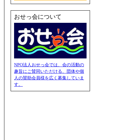
おせっ会について
NPO法人おせっ会では、会の活動の
趣旨にご賛同いただける、団体や個
人の賛助会員様を広く募集していま
す。