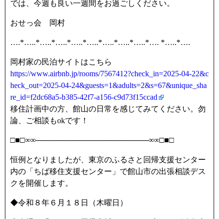
では、今週も良い一週間をお過ごしください。
おせっ会 岡村
….*…..*…..*…..*…..*…..*…..*…..*…..*…. *…..*….
岡村家の民泊サイトはこちら
https://www.airbnb.jp/rooms/7567412?check_in=2025-04-22&c
heck_out=2025-04-24&guests=1&adults=2&s=67&unique_sha
re_id=f2dc68a5-b385-42f7-a156-c9d73f15ccad
移住計画中の方、館山の日常を感じてみてください。勿
論、ご相談もokです！
□■□∞∞─────────────────────∞∞□■□
恒例となりましたが、東京のふるさと回帰支援センター
内の「ちば移住支援センター」で館山市の出張相談デス
クを開催します。
◆令和８年６月１８日（木曜日）