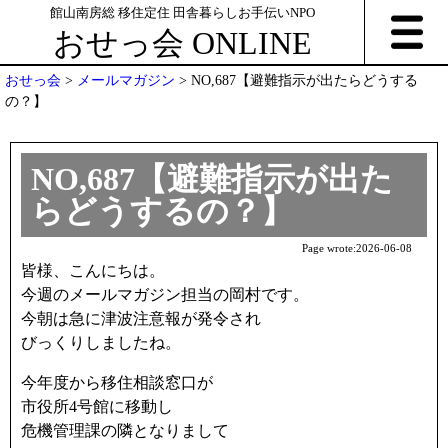
館山南房総 移住定住 田舎暮らしお手伝いNPO
おせっ会 ONLINE
おせっ会
>
メールマガジン
>
NO,687【避難指示が出たらどうする
の？】
NO,687【避難指示が出た
らどうするの？】
Page wrote:
2026-06-08
皆様、こんにちは。
今週のメールマガジン担当の岡村です。
今朝は急に津波注意報が発令され
びっくりしましたね。
今年度から移住相談窓口が
市役所4号館に移動し
危機管理課の隣となりまして