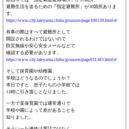
避難生活を送るための
「
指定避難所」が30箇所ありま
す。
https://www.city.tateyama.chiba.jp/anzen/page100139.html
有事の際はすべて避難所として
開設されるわけではないので
防災無線や安心安全メールなどで
確認する必要があります。
https://www.city.tateyama.chiba.jp/anzen/page011383.html
そして保育園や幼稚園、
学校はどうなるのでしょうか？
本日ですと、息子たちの小学校では
12時に引き渡しとなりました。
一方で某保育園では通常通りで
学校や園によって差があることを
知りました。
そういった連絡は電話ではなく