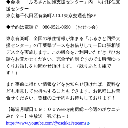
◆会場：「ふるさと回帰支援センター」内 ちば移住支
援センター
東京都千代田区有楽町2-10-1東京交通会館8F
◆予約は電話で 080-9521-0690 （おせっ会）
東京有楽町、全国の移住情報が集まる「ふるさと回帰支
援センター」の千葉県ブースをお借りして一日出張相談
デスクを実施します。この機会をご利用いただきぜひお
話をお聞かせください。完全予約制ですので１時間ゆっ
くりお話しをお聞かせ頂けます。（残りあと１組で
す！）
また事前に得たい情報などをお知らせ頂ければ、資料な
ども用意してお持ちすることもできます。お気軽にお問
合せください。皆様のご予約をお待ちしております！
【毎週月曜日１９：００Weekly南房総～今週のボウニチ
みた？～】生放送 観てね～！
https://www.youtube.com/@osekkai/streams