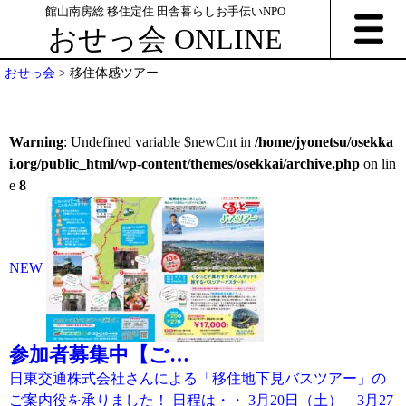
館山南房総 移住定住 田舎暮らしお手伝いNPO
おせっ会 ONLINE
おせっ会
>
移住体感ツアー
Warning
: Undefined variable $newCnt in
/home/jyonetsu/osekka
i.org/public_html/wp-content/themes/osekkai/archive.php
on lin
e
8
NEW
参加者募集中【ご…
日東交通株式会社さんによる「移住地下見バスツアー」の
ご案内役を承りました！ 日程は・・ 3月20日（土） 3月27