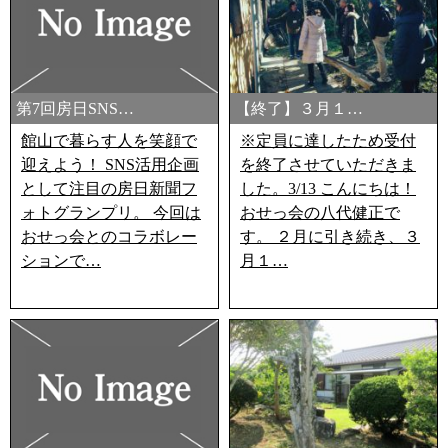
第7回房日SNS…
【終了】３月１…
館山で暮らす人を笑顔で
※定員に達したため受付
迎えよう！ SNS活用企画
を終了させていただきま
として注目の房日新聞フ
した。3/13 こんにちは！
ォトグランプリ。 今回は
おせっ会の八代健正で
おせっ会とのコラボレー
す。 ２月に引き続き、３
ションで…
月１…