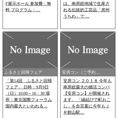
F展示ホール 参加費：無
は、南房総地域で生産さ
料 プログラム：…
れる伝統的工芸品「房州
うちわ」で …
ふるさと回帰フェア
安房コン（ご予約…
「第14回 ふるさと回帰
安房コン ２０１８ 今年も
フェア」 日時：9月9日
南房総最大の婚活コンパ
（日）10:00～16：30 場
【安房コン】が開催され
所：東京国際フォーラム
ます。 「縁結びで町おこ
国内最大といわれる…
し」を合言葉に今年もＪ
Ｒ館山駅…