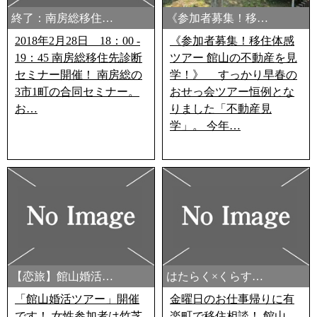
終了：南房総移住…
《参加者募集！移…
2018年2月28日 18：00 -
《参加者募集！移住体感
19：45 南房総移住先診断
ツアー 館山の不動産を見
セミナー開催！ 南房総の
学！》 すっかり早春の
3市1町の合同セミナー。
おせっ会ツアー恒例とな
お…
りました「不動産見
学」。 今年…
【恋旅】館山婚活…
はたらく×くらす…
「館山婚活ツアー」開催
金曜日のお仕事帰りに有
です！ 女性参加者は竹芝
楽町で移住相談！ 館山