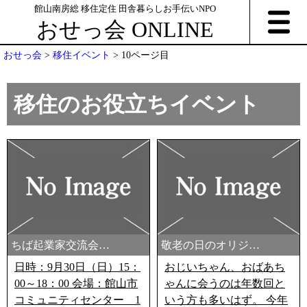
館山南房総 移住定住 田舎暮らしお手伝いNPO
おせっ会 ONLINE
おせっ会
>
移住イベント
>
10ページ目
移住のお役立ちイベント
NEW
NEW
ちば起業家交流会…
敬老の日のオリジ…
日時：9月30日（日）15：
おじいちゃん、おばあち
00～18：00 会場：館山市
ゃんに会うのは年数回と
コミュニティセンター 1
いう方も多いはず。 今年