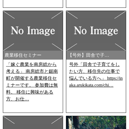
農業移住セミナー
【号外】田舎で子…
「嫁ぐ農業を南房総から
号外「田舎で子育てをし
考える」 南房総市と鋸南
たい方、移住先の仕事で
町が開催する農業移住セ
悩んでいる方へ」 https://in
ミナーです。 参加費は無
aka.arukikata.com/chi…
料。 移住に興味がある
方、お仕…