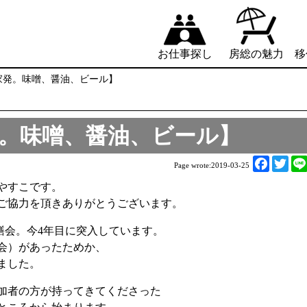
お仕事探し
房総の魅力
移
古民家発。味噌、醤油、ビール】
家発。味噌、醤油、ビール】
F
T
Page wrote:
2019-03-25
a
w
やすこです。
c
i
ご協力を頂きありがとうございます。
e
t
b
t
修繕会。今4年目に突入しています。
o
e
会）があったためか、
o
r
ました。
k
加者の方が持ってきてくださった