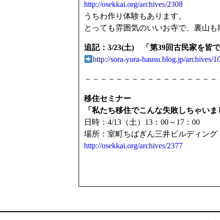
http://osekkai.org/archives/2308
うちわ作り体験もあります。
とっても雰囲気のいいお寺で、裏山も
追記：3/23(土)
「第39回古民家を皆
http://sora-yura-hausu.blog.jp/archives
－－－－－－－－－－－－－－－－－
移住セミナー
「私たち移住でこんな失敗しちゃいまし
日時：4/13（土）13：00～17：00
場所：室町ちばぎん三井ビルディング（
http://osekkai.org/archives/2377