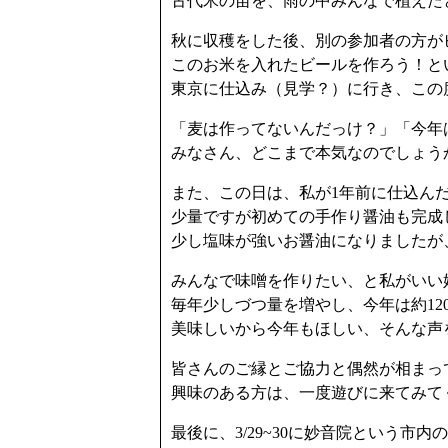
古代米の苗を、雨の中みんなで植えた
秋に収穫をした後、別の参加者の方が
このお米を入れたビールを作ろう！と
東京に仕込み（見学？）に行き、この
「麦は作ってないんだっけ？」「今年
みなさん、どこまで本気なのでしょうか
また、この日は、私が1年前に仕込ん
少量ですが初めての手作り醤油も完成
少し塩味が強いお醤油になりましたが
みんなで味噌を作りたい、と私がいい
毎年少しづつ量を増やし、今年は約12
美味しいから今年もほしい、そんな声
皆さんのご縁とご協力と偶然が相まっ
興味のある方は、一度遊びに来てみて
最後に、3/29~30に妙音院という市