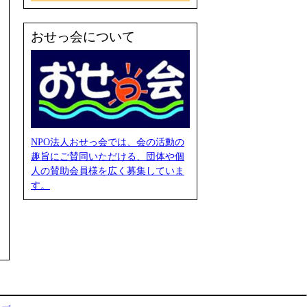
おせっ会について
NPO法人おせっ会では、会の活動の
趣旨にご賛同いただける、団体や個
人の賛助会員様を広く募集していま
す。