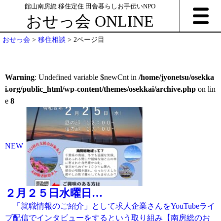
館山南房総 移住定住 田舎暮らしお手伝いNPO
おせっ会 ONLINE
おせっ会
>
移住相談
>
2ページ目
Warning
: Undefined variable $newCnt in
/home/jyonetsu/osekka
i.org/public_html/wp-content/themes/osekkai/archive.php
on lin
e
8
NEW
２月２５日水曜日…
「就職情報のご紹介」として求人企業さんをYouTubeライ
ブ配信でインタビューをするという取り組み【南房総のお