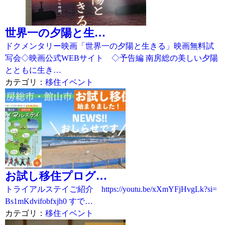
世界一の夕陽と生…
ドクメンタリー映画「世界一の夕陽と生きる」映画無料試
写会◇映画公式WEBサイト ◇予告編 南房総の美しい夕陽
とともに生き…
カテゴリ：
移住イベント
お試し移住プログ…
トライアルステイご紹介 https://youtu.be/xXmYFjHvgLk?si=
Bs1mKdvifobfxjh0 すで…
カテゴリ：
移住イベント