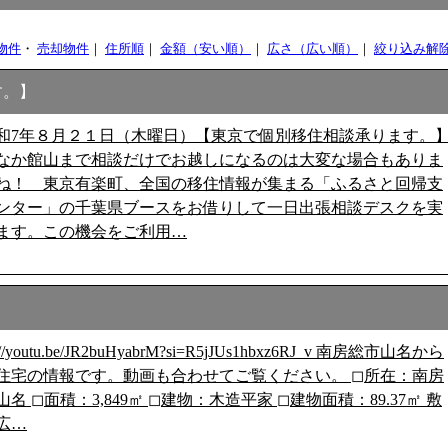
物件
・
売却物件
｜
住所順
｜
金額（安い順）
｜
広さ（広い順）
｜
絞り込み解
す。】
和7年８月２１日（木曜日）【東京で個別移住相談承ります。
なか館山まで相談だけでお越しになるのは大変な場合もありま
ね！ 東京有楽町、全国の移住情報が集まる「ふるさと回帰支
ンター」の千葉県ブースをお借りして一日出張相談デスクを実
ます。この機会をご利用…
s://youtu.be/JR2buHyabrM?si=R5jJUs1hbxz6RJ_v 南房総市山名から
住宅の情報です。動画も合わせてご覧ください。 ◻︎所在：南房
名 ◻︎面積：3,849㎡ ◻︎建物：木造平家 ◻︎建物面積：89.37㎡ 敷
広…