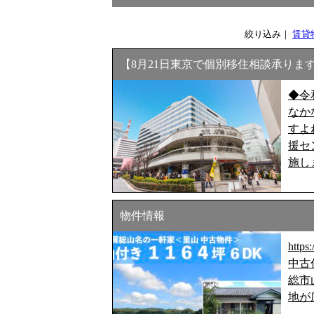
絞り込み｜
賃貸
【8月21日東京で個別移住相談承りま
◆令
なか
すよ
援セ
施し
物件情報
http
中古
総市山
地が