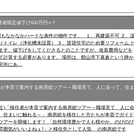
者限定値下げ600万円⇨？
もなかなかハードな条件の物件です。 １、再建築不可 ２、
りトイレ（浄化槽未設置） ３、賃貸住宅のため要リフォーム 
ます。値下げをしてくださるとのことですが、改装費用などを
て計算する必要があります。 場所は、館山市下真倉という静か
宅街にあ…
移住者が本音で案内する南房総ツアー～職場見て、人に会って、住
/1(土)「移住者が本音で案内する南房総ツアー～職場見て、人に
、住まいに触れる～」 南房総を移住した方たちが本音でガイド
ツアーを開催します！ 「自然環境豊かで人も穏やか、のびのび
雰囲気がいいよねぇ?」と移住先として人気 の南房総です