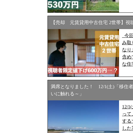
【売却 元賃貸用中古住宅 2世帯】視聴
今回
み取
なり
含め
な住
満席となりました！ 12/1(土)「
いに触れる～」
12
って
する
した