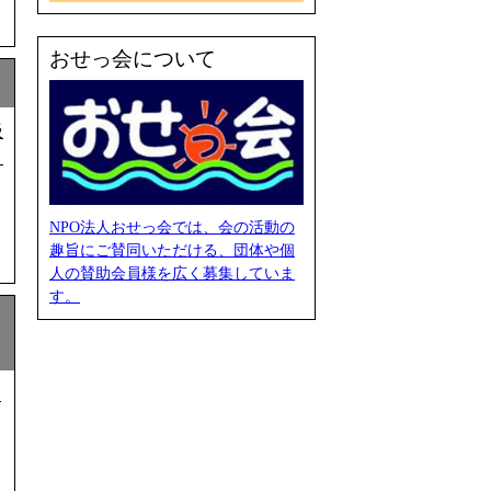
おせっ会について
汲
と
NPO法人おせっ会では、会の活動の
趣旨にご賛同いただける、団体や個
人の賛助会員様を広く募集していま
す。
ま
会