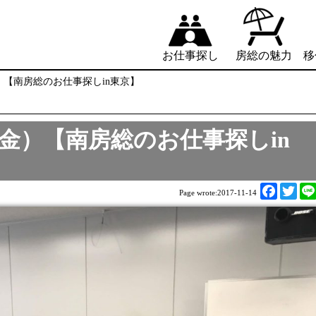
お仕事探し
房総の魅力
移
（金）【南房総のお仕事探しin東京】
日 （金）【南房総のお仕事探しin
F
T
Page wrote:
2017-11-14
a
w
c
i
e
t
b
t
o
e
o
r
k