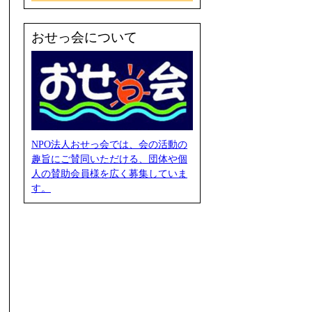
おせっ会について
NPO法人おせっ会では、会の活動の
趣旨にご賛同いただける、団体や個
人の賛助会員様を広く募集していま
す。