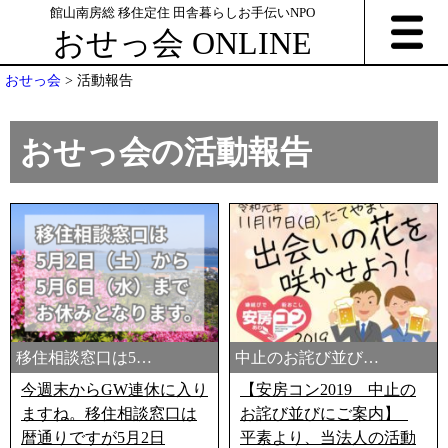
館山南房総 移住定住 田舎暮らしお手伝いNPO
おせっ会 ONLINE
おせっ会
>
活動報告
おせっ会の活動報告
NEW
NEW
移住相談窓口は5…
中止のお詫び並び…
今週末からGW連休に入り
【安房コン2019 中止の
ますね。移住相談窓口は
お詫び並びにご案内】
暦通りですが5月2日
平素より、当法人の活動