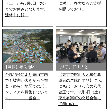
（土）から5月6日（水）
に対し、多大なるご支援
までお休みとなります。
を賜っており…
連休中に館…
【延長】布良地区…
【終了】館山人と…
台風15号により館山市内
【東京で館山人と移住希
でも被害が大きかった布
望者のご縁むすび】 こん
良（めら）地区でのボラ
にちは！おせっ会の八代
ンティアを募集していま
健正です。 7月6日（土）
す。 当会…
東京有楽町の交通会館に
て館山の…