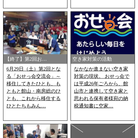
【終了】第2回お…
空き家対策の活動
6月29日（土）第2回とな
なかなか進まない空き家
る「おせっ会交流会」～
対策の現状。 おせっ会で
移住してきたひとも、も
は平成26年ごろから、館
ともと館山・南房総のひ
山市と連携して空き家と
とも、これから移住する
思われる保有者様宛の納
ひとたちもみん…
税通知書に空家…