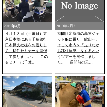
2019年4月1…
2019年2月2…
４月１３日（土曜日）東
期間限定就航の高速ジェ
京日本橋にある千葉銀行
ット船に乗り、館山へ。
日本橋支社様をお借りし
そして市内を「走りなが
て、移住セミナーを開催
ら移住体感」をするとい
して参りました。 この
うツアーを開催しまし
セミナーは千葉…
た。 一週間前の天…