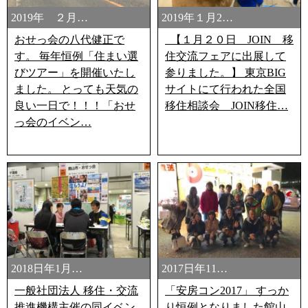
2019年 ２月…
2019年１月2…
おせっ会の八代健正で
【１月２０日 JOIN 移
す。 毎年恒例「住まい選
住交流フェアに出展して
びツアー」を開催いたし
参りました。】 東京BIG
ました。 とっても天気の
サイトにて行われた全国
良い一日で！！！「おせ
移住相談会 JOIN移住…
っ会のイベン…
2018日年1月…
2017日年11…
一般社団法人 移住・交流
「安房コン2017」 すっか
推進機構主催の同イベン
り恒例となりました館山