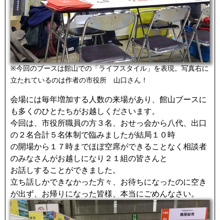
※今回のブースは館山での「ライフスタイル」を表現。写真右に
立たれているのは作者の市役所 山口さん！
会場には毎年増加する人数の来場があり、館山ブースに
も多くのひとたちがお越しくださいます。
今回は、市役所職員の方３名、おせっ会から八代、出口
の２名合計５名体制で臨みましたが結局１０時
の開場から１７時までほぼ空席ができることなく相談者
のみなさんがお越しになり２１組の皆さんと
お話しすることができました。
立ち話しかできなかった方々、お待ちになったのに空き
が出ず、お帰りになった皆様、本当にごめんなさい。