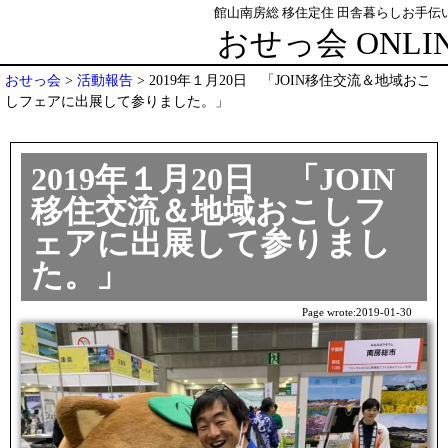
館山南房総 移住定住 田舎暮らしお手伝い
おせっ会 ONLI
おせっ会
>
活動報告
>
2019年１月20日 「JOIN移住交流＆地域おこ
しフェアに出展して参りました。」
2019年１月20日 「JOIN
移住交流＆地域おこしフ
ェアに出展して参りまし
た。」
Page wrote:
2019-01-30