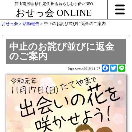
館山南房総 移住定住 田舎暮らしお手伝いNPO
おせっ会 ONLINE
おせっ会
>
活動報告
>
中止のお詫び並びに返金のご案内
中止のお詫び並びに返金
のご案内
F
T
L
Page wrote:
2019-11-07
a
w
i
c
i
n
e
t
e
b
t
o
e
o
r
k