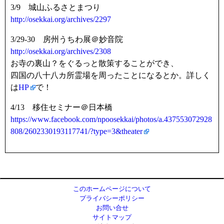
3/9 城山ふるさとまつり
http://osekkai.org/archives/2297
3/29-30 房州うちわ展＠妙音院
http://osekkai.org/archives/2308
お寺の裏山？をぐるっと散策することができ、
四国の八十八カ所霊場を周ったことになるとか。詳しく
は
HP
で！
4/13 移住セミナー＠日本橋
https://www.facebook.com/npoosekkai/photos/a.437553072928
808/2602330193117741/?type=3&theater
このホームページについて
プライバシーポリシー
お問い合せ
サイトマップ