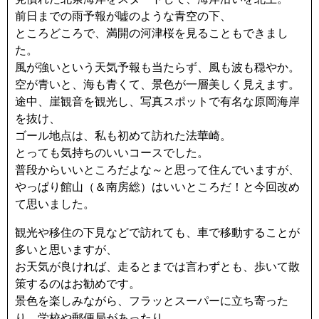
前日までの雨予報が嘘のような青空の下、
ところどころで、満開の河津桜を見ることもできまし
た。
風が強いという天気予報も当たらず、風も波も穏やか。
空が青いと、海も青くて、景色が一層美しく見えます。
途中、崖観音を観光し、写真スポットで有名な原岡海岸
を抜け、
ゴール地点は、私も初めて訪れた法華崎。
とっても気持ちのいいコースでした。
普段からいいところだよな～と思って住んでいますが、
やっぱり館山（＆南房総）はいいところだ！と今回改め
て思いました。
観光や移住の下見などで訪れても、車で移動することが
多いと思いますが、
お天気が良ければ、走るとまでは言わずとも、歩いて散
策するのはお勧めです。
景色を楽しみながら、フラッとスーパーに立ち寄った
り、学校や郵便局があったり、