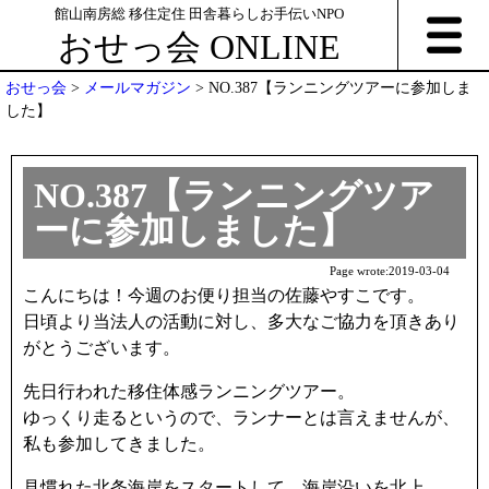
館山南房総 移住定住 田舎暮らしお手伝いNPO
おせっ会 ONLINE
おせっ会
>
メールマガジン
>
NO.387【ランニングツアーに参加しま
した】
NO.387【ランニングツア
ーに参加しました】
Page wrote:
2019-03-04
こんにちは！今週のお便り担当の佐藤やすこです。
日頃より当法人の活動に対し、多大なご協力を頂きあり
がとうございます。
先日行われた移住体感ランニングツアー。
ゆっくり走るというので、ランナーとは言えませんが、
私も参加してきました。
見慣れた北条海岸をスタートして、海岸沿いを北上。