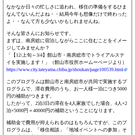
なかなか日々の忙しさに追われ、移住の準備をするひま
なんてないんだよね・・結局今年も想像だけで終わった
よ・・なんて方も少ないかもしれませんね。
そんな皆さんにお知らせです。
まずは、南房総に宿泊しながらここに住むことをイメー
ジしてみませんか？
「【12/上旬～3/4】館山市・南房総市でトライアルステ
イを実施します！」（館山市役所ホームーページより）
https://www.city.tateyama.chiba.jp/shoukan/page100539.html
このプログラムは館山市と南房総市が共同で実施するプ
ログラムで、滞在費用のうち、お一人様一泊につき5000
円の補助がつきます。
したがって、2泊3日の滞在を4人家族でした場合、4人×2
泊×5000円＝40000円の補助ということになります。
補助金で費用が抑えられるのはもちろんですが、このプ
ログラムは、「移住相談」「地域イベントへの参加」そ