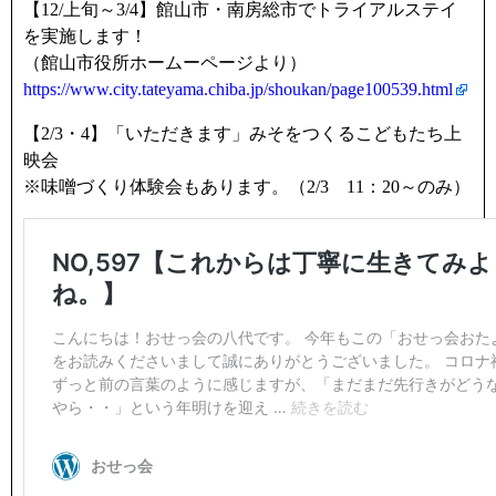
【12/上旬～3/4】館山市・南房総市でトライアルステイ
を実施します！
（館山市役所ホームーページより）
https://www.city.tateyama.chiba.jp/shoukan/page100539.html
【2/3・4】「いただきます」みそをつくるこどもたち上
映会
※味噌づくり体験会もあります。（2/3 11：20～のみ）