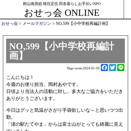
館山南房総 移住定住 田舎暮らしお手伝いNPO
おせっ会 ONLINE
おせっ会
>
メールマガジン
>
NO,599【小中学校再編計画】
NO,599【小中学校再編計
画】
F
T
L
Page wrote:
2024-01-16
a
w
i
こんにちは！
c
i
n
今週のお便り担当、岡村あやです。
e
t
e
日頃より当法人の活動に対し、多大なご協力をいただき
b
t
ありがとうございます。
o
e
o
r
今日はグッと気温がさがり手袋欲しいな～と思いつつ出
k
勤。
「渚の駅たてやま」からは富士山がとっても綺麗に見え