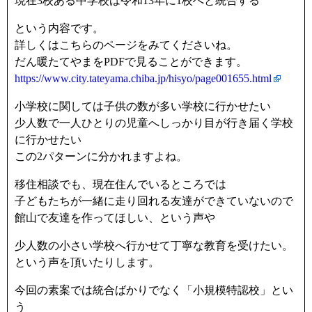
現在3校ある中学校は令和13年に1校へと統合する
という内容です。
詳しくはこちらのページをみてくださいね。
だん暖たてやまをPDFで見ることができます。
https://www.city.tateyama.chiba.jp/hisyo/page001655.html
小学校に関しては子供の数が多い学校に行かせたい
少人数で一人ひとりの児童へしっかり目が行き届く学校
に行かせたい
この2パターンに分かれますよね。
移住相談でも、現在住んでいるところでは
子どもたちが一緒に走り回れる友達ができていないので
館山で友達を作ってほしい、という声や
少人数の小さい学校へ行かせて丁寧な教育を受けたい。
という声を頂いたりします。
今回の素案では統合ばかりでなく「小規模特認校」とい
う