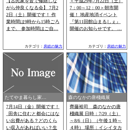
【古民家を皆で修繕しな
＜平成29年7月22日（土）
がら仲良くなる会】 7月2
7：00～12：00＞朝市開
2日（土）開催です！ 作
催！ 地産地消イベント
業時間は9時から15時ごろ
『第11回館山まるしぇ』
まで。 参加時間はご自…
開催のお知らせです。 …
カテゴリ：
房総の魅力
カテゴリ：
房総の魅力
たてやま暮らし家…
森のなかの唐棧織展
7月14日（金）開催です！
齊藤裕司 森のなかの唐
田舎に住むと都会にはな
棧織展 日時：7/29（土）
い出費がある？どのくら
～8/6（日）（午後１時～
い収入があればいい？生
４時） 場所：イシイタカ