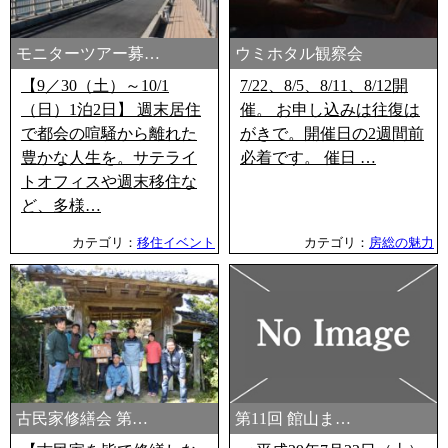
モニターツアー募…
ウミホタル観察会
【9／30（土）～10/1
7/22、8/5、8/11、8/12開
（日）1泊2日】 週末居住
催。 お申し込みは往復は
で都会の喧騒から離れた
がきで。開催日の2週間前
豊かな人生を。サテライ
必着です。 催日 …
トオフィスや週末移住な
ど、多様…
カテゴリ：
移住イベント
カテゴリ：
房総の魅力
古民家修繕会 第…
第11回 館山ま…