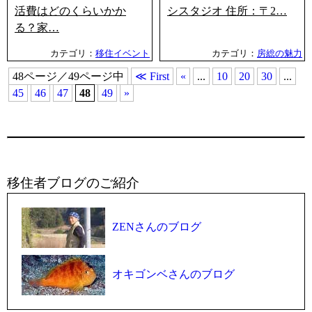
活費はどのくらいかか
シスタジオ 住所：〒2…
る？家…
カテゴリ：
移住イベント
カテゴリ：
房総の魅力
48ページ／49ページ中
≪ First
«
...
10
20
30
...
45
46
47
48
49
»
移住者ブログのご紹介
ZENさんのブログ
オキゴンベさんのブログ