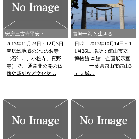
安房三古寺平安・…
富崎ー海と生きる…
2017年11月23日～12月3日
日時：2017年10月14日～1
南房総地域の3つのお寺
1月26日 場所：館山市立
（石堂寺、小松寺、真野
博物館 本館 企画展示室
寺）で、 通常非公開の仏
千葉県館山市館山3
像や彫刻など文化財…
51-2 城…