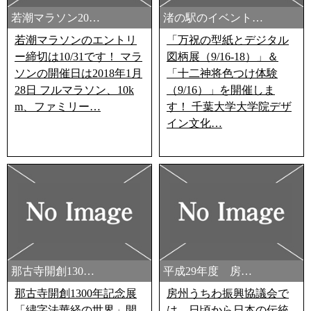
若潮マラソン20…
渚の駅のイベント…
若潮マラソンのエントリ
「万祝の型紙とデジタル
ー締切は10/31です！ マラ
図柄展（9/16-18）」＆
ソンの開催日は2018年1月
「十二神将色つけ体験
28日 フルマラソン、10k
（9/16）」を開催しま
m、ファミリー…
す！ 千葉大学大学院デザ
イン文化…
那古寺開創130…
平成29年度 房…
那古寺開創1300年記念展
房州うちわ振興協議会で
「繍字法華経の世界」開
は、日頃から日本の伝統