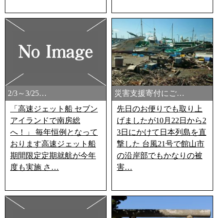
2/3～3/25…
災害支援寄付にご…
「高速ジェット船 セブン
先日のお便りでも取り上
アイランドで南房総
げましたが10月22日から2
へ！」 毎年恒例となって
3日にかけて日本列島を直
おります高速ジェット船
撃した 台風21号で館山市
期間限定定期就航が今年
の沿岸部でもかなりの被
度も実施 さ…
害…