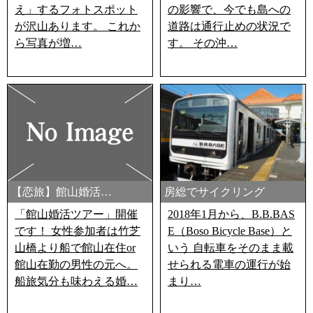
え」するフォトスポット
の影響で、今でも島への
が沢山あります。 これか
道路は通行止めの状況で
ら写真が増…
す。 その沖…
【恋旅】館山婚活…
房総でサイクリング
「館山婚活ツアー」開催
2018年1月から、B.B.BAS
です！ 女性参加者は竹芝
E（Boso Bicycle Base）と
山橋より船で館山在住or
いう 自転車をそのまま載
館山在勤の男性の元へ。
せられる電車の運行が始
船旅気分も味わえる婚…
まり…