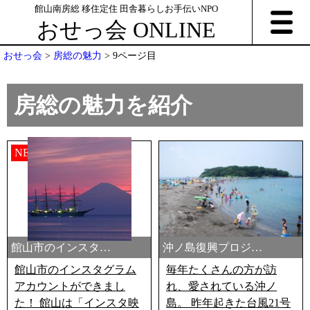
館山南房総 移住定住 田舎暮らしお手伝いNPO
おせっ会 ONLINE
おせっ会
>
房総の魅力
>
9ページ目
房総の魅力を紹介
NEW
NEW
館山市のインスタ…
沖ノ島復興プロジ…
館山市のインスタグラム
毎年たくさんの方が訪
アカウントができまし
れ、愛されている沖ノ
た！ 館山は「インスタ映
島。 昨年起きた台風21号